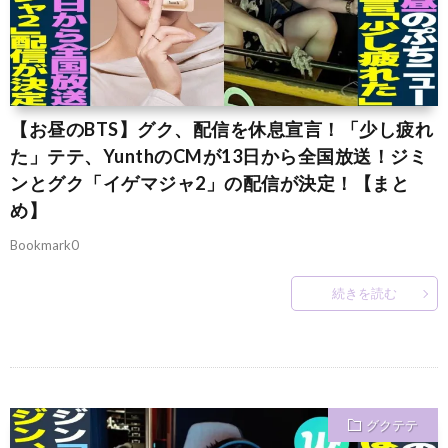
【お昼のBTS】グク、配信を休息宣言！「少し疲れ
た」テテ、YunthのCMが13日から全国放送！ジミ
ンとグク「イゲマジャ2」の配信が決定！【まと
め】
Bookmark0
続きを読む
グクテテ