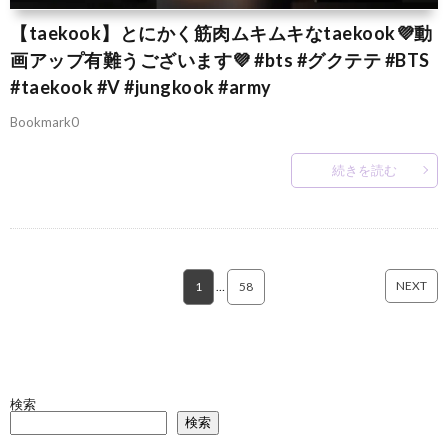
【taekook】とにかく筋肉ムキムキなtaekook💜動
画アップ有難うございます💜 #bts #グクテテ #BTS
#taekook #V #jungkook #army
Bookmark0
続きを読む
NEXT
1
…
58
検索
検索