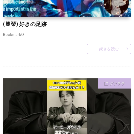
(🐰🐻) 好きの足跡
Bookmark0
続きを読む
グクテテ