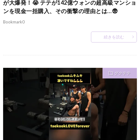
が大爆発！😭 テテが142億ウォンの超高級マンショ
ンを現金一括購入、その衝撃の理由とは…😨
Bookmark0
続きを読む
グクテテ