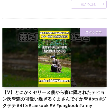
続きを読む
グクテテ
【V】とにかくセリーヌ側から森に隠されたテヒョ
ン氏💜森の可愛い過ぎるくまさんですか💜 #bts #グ
クテテ #BTS #taekook #V #jungkook #army