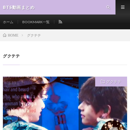
BTS動画まとめ
ホーム
BOOKMARK一覧
グクテテ
HOME
グクテテ
グクテテ