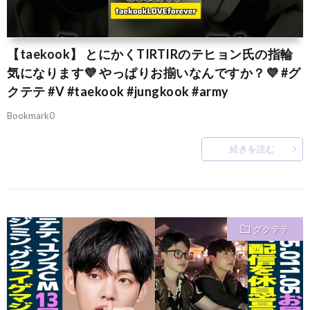
【taekook】 とにかくTIRTIRのテヒョン氏の指輪
気になります💜 やっぱりお揃いなんですか？💜 #グ
クテテ #V #taekook #jungkook #army
Bookmark0
続きを読む
グクテテ