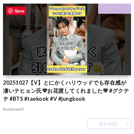
グクテテ
Save
20251027【V】とにかくハリウッドでも存在感が
凄いテヒョン氏💜お花渡してくれました💜 #グクテ
テ #BTS #taekook #V #jungkook
Bookmark0
続きを読む