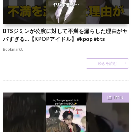
BTSジミンが公演に対して不満を漏らした理由がヤ
バすぎる…【KPOPアイドル】#kpop #bts
Bookmark0
続きを読む
JIMIN