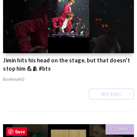
Jimin hits his head on the stage, but that doesn’t
stop him 💪🫂 #bts
Bookmark0
続きを読む
JIMIN
Save