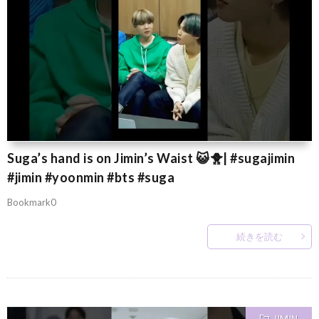
Suga’s hand is on Jimin’s Waist 😺🐥| #sugajimin
#jimin #yoonmin #bts #suga
Bookmark0
続きを読む
JIMIN