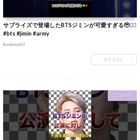
サプライズで登場したBTSジミンが可愛すぎる🥹❤️‍🔥
#bts #jimin #army
Bookmark0
続きを読む
JIMIN