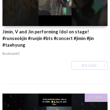
Jimin, V and Jin performing Idol on stage!
#runseokjin #runjin #bts #concert #jimin #jin
#taehyung
Bookmark0
続きを読む
JIMIN