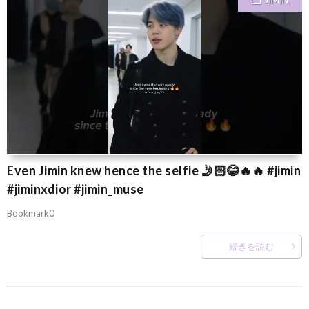
Even Jimin knew hence the selfie 🤳🏻😂🔥🔥 #jimin
#jiminxdior #jimin_muse
Bookmark0
続きを読む