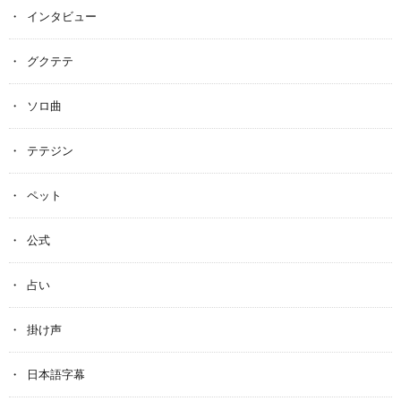
インタビュー
グクテテ
ソロ曲
テテジン
ペット
公式
占い
掛け声
日本語字幕