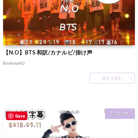
【N.O】BTS 和訳/カナルビ/掛け声
Bookmark0
続きを読む
掛け声
Save