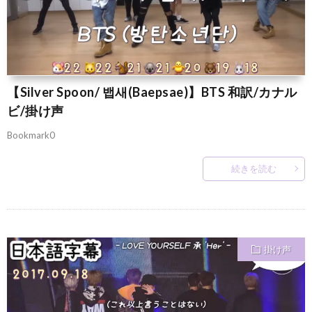
【Silver Spoon/ 뱁새(Baepsae)】BTS 和訳/カナル
ビ/掛け声
Bookmark0
続きを読む
掛け声