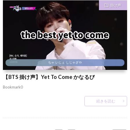
掛け声
【BTS 掛け声】Yet To Come かなるび
Bookmark0
続きを読む