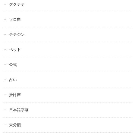
グクテテ
ソロ曲
テテジン
ペット
公式
占い
掛け声
日本語字幕
未分類