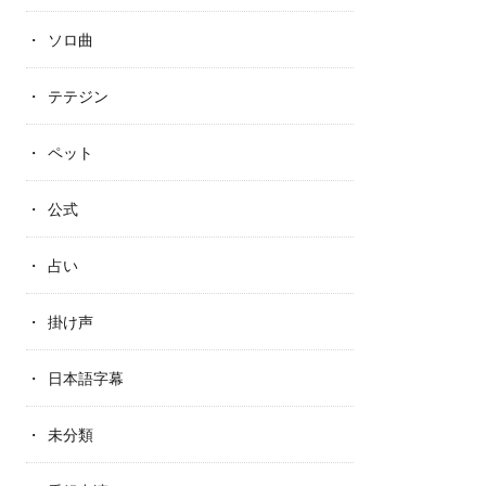
ソロ曲
テテジン
ペット
公式
占い
掛け声
日本語字幕
未分類