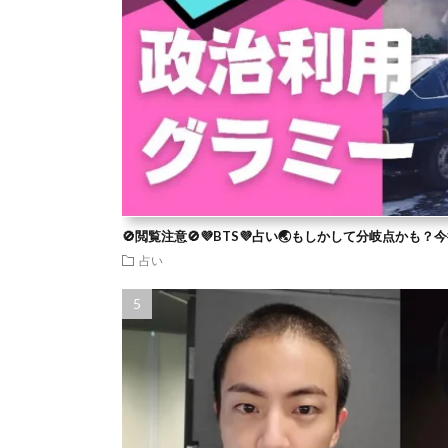
🚫閲覧注意🚫💜BTS💜占い🌏もしかして分岐点かも
占い