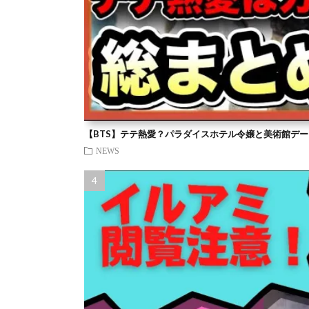
【BTS】テテ熱愛？パラダイスホテル令嬢と美術館デー
NEWS