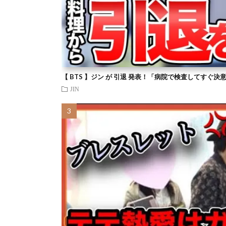
【 BTS 】ジン が 引退 発表！「病院で検査してすぐ決
JIN