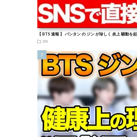
【 BTS 速報 】 バンタン の ジン が珍しく 炎上 騒動
JIN