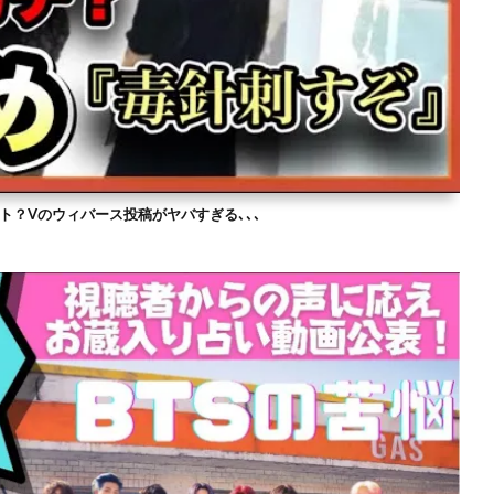
ト？Vのウィバース投稿がヤバすぎる､､､