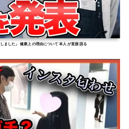
意しました」 健康上 の理由について 本人 が直接 語る