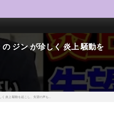
ン の ジン が珍しく 炎上 騒動を
 が珍しく 炎上 騒動を起こし、失望の声も…