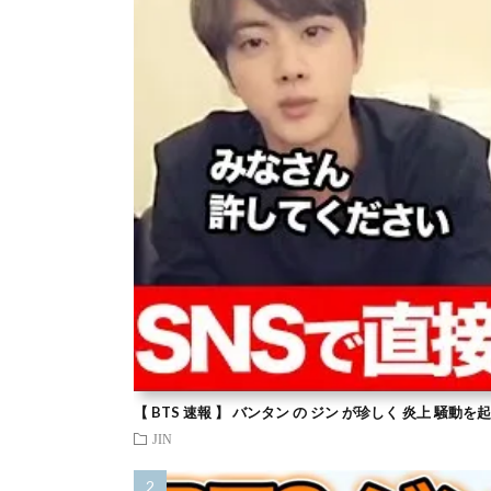
【 BTS 速報 】 バンタン の ジン が珍しく 炎上 騒動
JIN