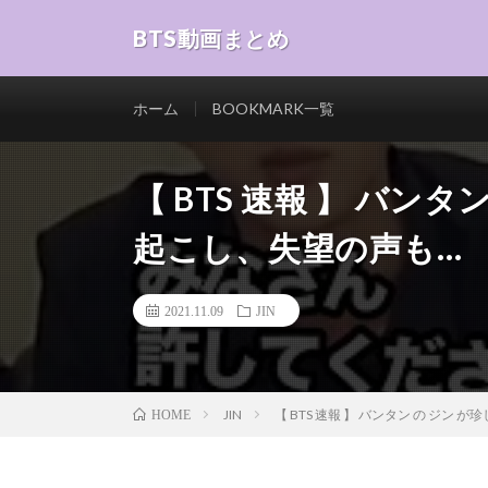
BTS動画まとめ
ホーム
BOOKMARK一覧
【 BTS 速報 】 バンタ
起こし、失望の声も…
2021.11.09
JIN
JIN
【 BTS 速報 】 バンタン の ジン
HOME