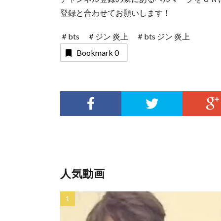
登録と合わせてお願いします！
＃bts ＃ジン 炎上 ＃bts ジン 炎上
Bookmark
0
人気動画