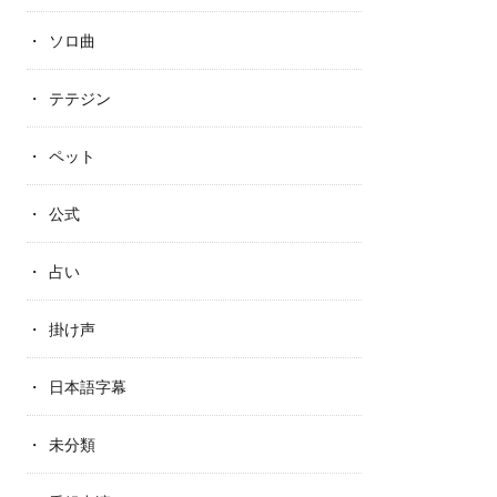
ソロ曲
テテジン
ペット
公式
占い
掛け声
日本語字幕
未分類