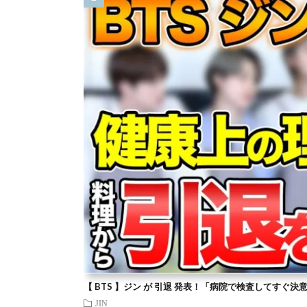
【 BTS 】ジン が 引退 発表！「病院で検査してすぐ決
JIN