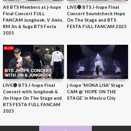
All BTS Members at j-hope
LIVE🔴 BTS J-hope Final
Final Concert FULL
Concert Soundcheck Hope
FANCAM Jungkook, V Jimin,
On The Stage and BTS
RM Jin & Suga BTS Festa
FESTA FULL FANCAM 2025
2025
LIVE🔴 BTS J-hope Final
j-hope ‘MONA LISA’ Stage
Concert with Jungkook &
CAM @ ‘HOPE ON THE
Jin Hope On The Stage and
STAGE’ in Mexico City
BTS FESTA FULL FANCAM
2025