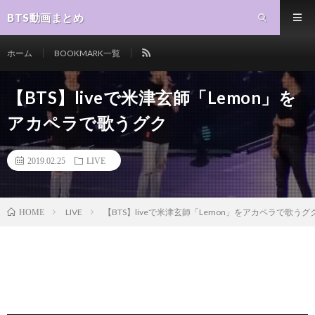
BTS動画まとめ
ホーム
BOOKMARK一覧
【BTS】liveで米津玄師「Lemon」を
アカペラで歌うグク
2019.02.25
LIVE
LIVE
【BTS】liveで米津玄師「Lemon」をアカペラで歌うグ
HOME