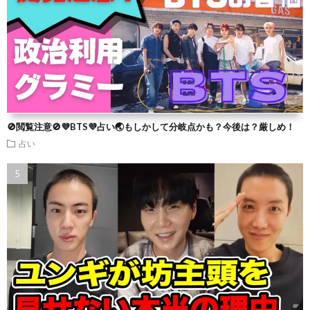
🚫閲覧注意🚫💜BTS💜占い🌏もしかして分岐点かも？今後は？厳しめ！
占い