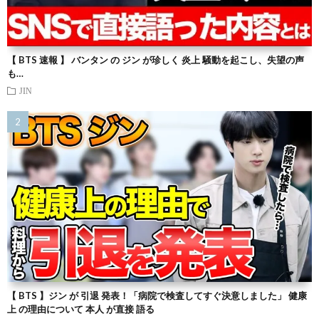
【 BTS 速報 】 バンタン の ジン が珍しく 炎上 騒動を起こし、失望の声
も…
JIN
【 BTS 】ジン が 引退 発表！「病院で検査してすぐ決意しました」 健康
上 の理由について 本人 が直接 語る