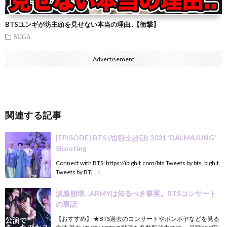
BTSユンギが坊主頭を見せない本当の理由..【衝撃】
SUGA
Advertisement
関連する記事
[EPISODE] BTS (방탄소년단) 2021 ‘DALMAJUNG’
Shooting
Connect with BTS: https://ibighit.com/bts Tweets by bts_bighit
Tweets by BT[…]
涙腺崩壊…ARMYは知るべき事実。BTSコンサート
の裏話
【おすすめ】 ★BTS過去のコンサートやボンボヤなどを見る