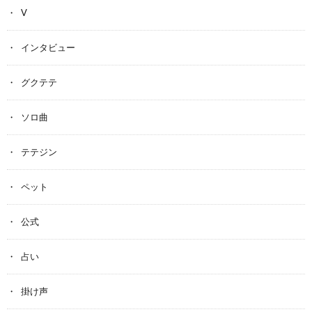
V
インタビュー
グクテテ
ソロ曲
テテジン
ペット
公式
占い
掛け声