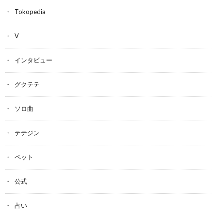
Tokopedia
V
インタビュー
グクテテ
ソロ曲
テテジン
ペット
公式
占い