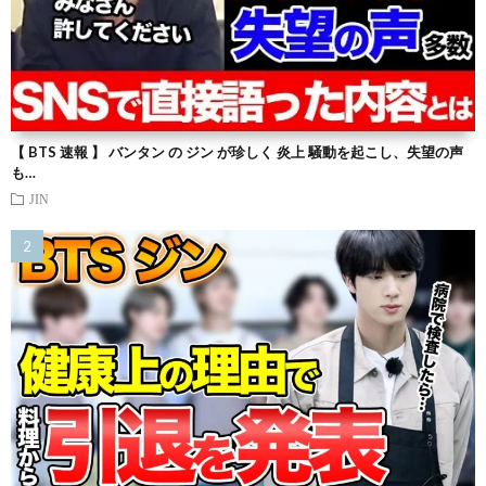
【 BTS 速報 】 バンタン の ジン が珍しく 炎上 騒動を起こし、失望の声
も…
JIN