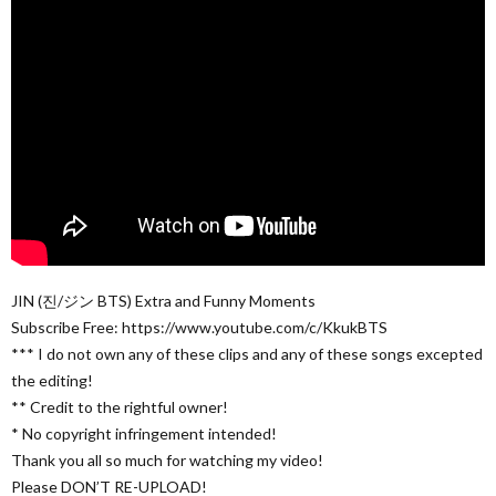
JIN (진/ジン BTS) Extra and Funny Moments
Subscribe Free: https://www.youtube.com/c/KkukBTS
*** I do not own any of these clips and any of these songs excepted
the editing!
** Credit to the rightful owner!
* No copyright infringement intended!
Thank you all so much for watching my video!
Please DON’T RE-UPLOAD!