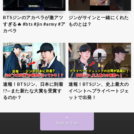
BTSジンのアカペラが激アツ
ジンがサインと一緒にくれた
すぎる🔥 #bts #jin #army #ア
ものとは？
カペラ
速報！BTSジン、日本に到着
速報！BTSジン、史上最大の
!?—また新たな大賞を受賞す
イベントへプライベートジェ
るのか？
ットで出発！
Back to Top