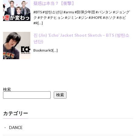
疑惑は本当？【衝撃】
#BTS #방탄소년단 #army #防弾少年団 #バンタン #ジョング
ク #テテ #テヒョン #ジミン #ジン #JHOPE #ホソク #ホビ
#R[…]
진 (Jin) ‘Echo’ Jacket Shoot Sketch – BTS (방탄소
년단)
Bookmark0[…]
検索
検索
カテゴリー
DANCE