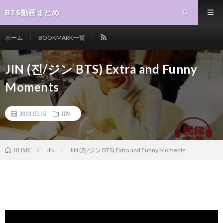
BTS動画まとめ
ホーム
BOOKMARK一覧
JIN (진/ジン BTS) Extra and Funny
Moments
2019.03.16
JIN
JIN
JIN (진/ジン BTS) Extra and Funny Moments
HOME