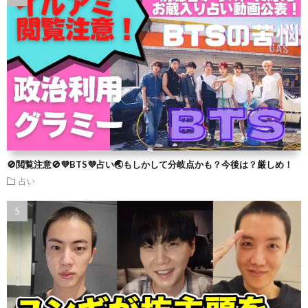
🚫閲覧注意🚫💜BTS💜占い🌏もしかして分岐点かも？今後は？厳しめ！
占い