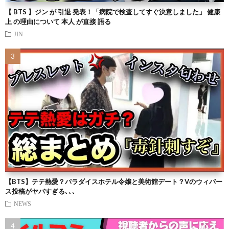
【 BTS 】ジン が 引退 発表！「病院で検査してすぐ決意しました」 健康
上 の理由について 本人 が直接 語る
JIN
【BTS】テテ熱愛？パラダイスホテル令嬢と美術館デート？Vのウィバー
ス投稿がヤバすぎる､､､
NEWS