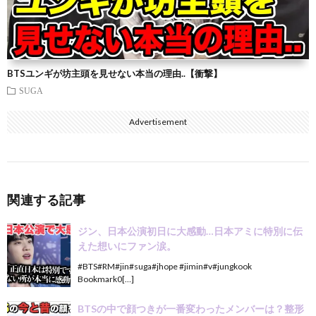
BTSユンギが坊主頭を見せない本当の理由..【衝撃】
SUGA
Advertisement
関連する記事
ジン、日本公演初日に大感動…日本アミに特別に伝
えた想いにファン涙。
#BTS#RM#jin#suga#jhope #jimin#v#jungkook
Bookmark0[…]
BTSの中で顔つきが一番変わったメンバーは？整形