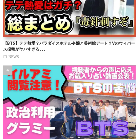
【BTS】テテ熱愛？パラダイスホテル令嬢と美術館デート？Vのウィバー
ス投稿がヤバすぎる､､､
NEWS