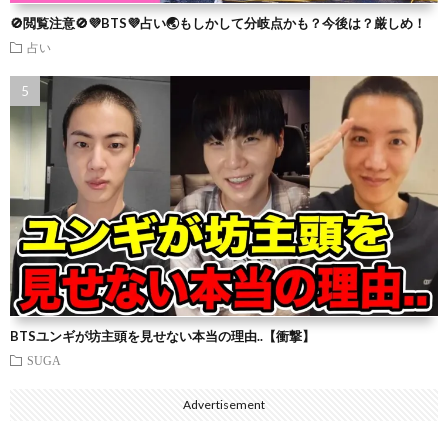
🚫閲覧注意🚫💜BTS💜占い🌏もしかして分岐点かも？今後は？厳しめ！
占い
BTSユンギが坊主頭を見せない本当の理由..【衝撃】
SUGA
Advertisement