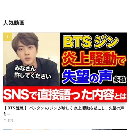
人気動画
【 BTS 速報 】 バンタン の ジン が珍しく 炎上 騒動を起こし、失望の声
も…
JIN