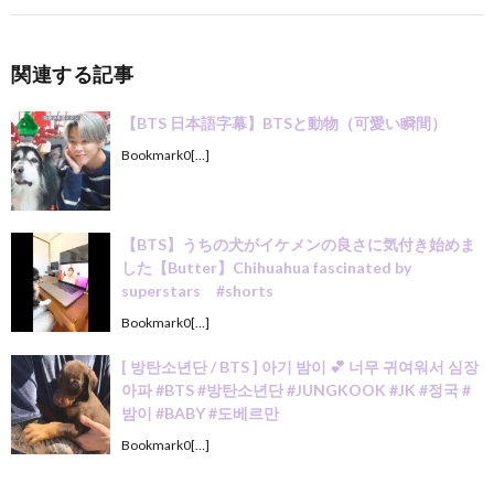
関連する記事
【BTS 日本語字幕】BTSと動物（可愛い瞬間）
Bookmark0[…]
【BTS】うちの犬がイケメンの良さに気付き始めま
した【Butter】Chihuahua fascinated by
superstars #shorts
Bookmark0[…]
[ 방탄소년단 / BTS ] 아기 밤이 💕 너무 귀여워서 심장
아파 #BTS #방탄소년단 #JUNGKOOK #JK #정국 #
밤이 #BABY #도베르만
Bookmark0[…]