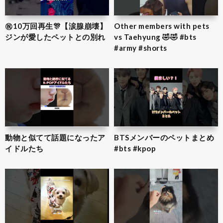
㊗️10万回再生🎊【涙腺崩壊】
Other members with pets
ジンが愛したペットとの別れ
vs Taehyung 🤣🤣 #bts
#army #shorts
動物と似てて話題になったア
BTSメンバーのペットまとめ
イドルたち
#bts #kpop