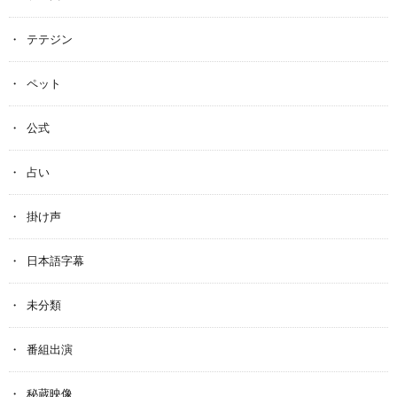
テテジン
ペット
公式
占い
掛け声
日本語字幕
未分類
番組出演
秘蔵映像