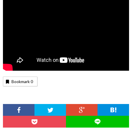
Bookmark
0