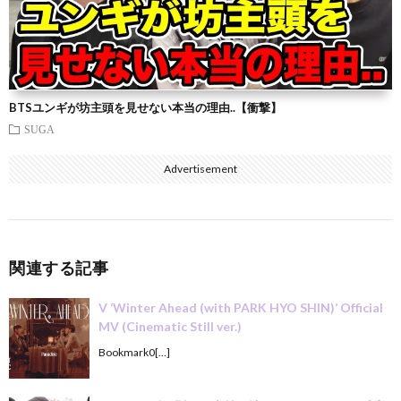
BTSユンギが坊主頭を見せない本当の理由..【衝撃】
SUGA
Advertisement
関連する記事
V ‘Winter Ahead (with PARK HYO SHIN)’ Official
MV (Cinematic Still ver.)
Bookmark0[…]