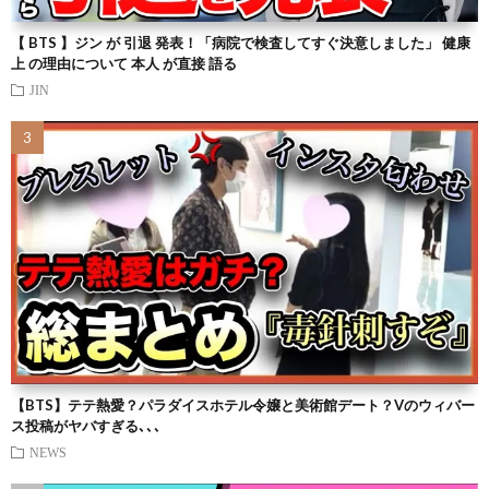
【 BTS 】ジン が 引退 発表！「病院で検査してすぐ決意しました」 健康
上 の理由について 本人 が直接 語る
JIN
【BTS】テテ熱愛？パラダイスホテル令嬢と美術館デート？Vのウィバー
ス投稿がヤバすぎる､､､
NEWS