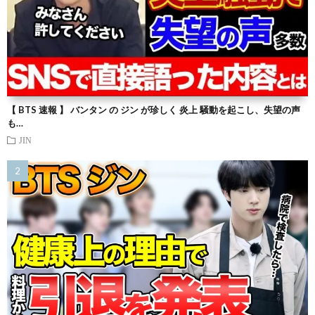
【 BTS 速報 】 バンタン の ジン が珍しく 炎上 騒動を起こし、失望の声
も…
JIN