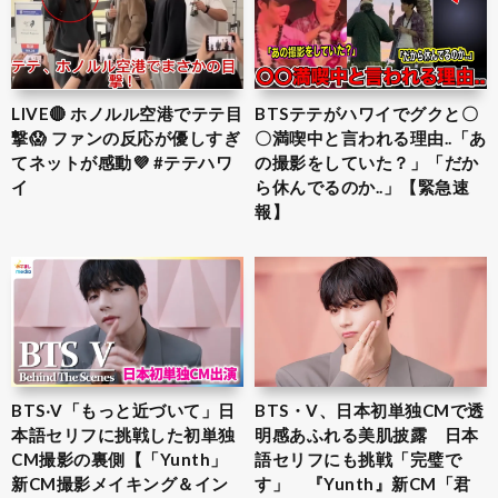
LIVE🔴 ホノルル空港でテテ目
BTSテテがハワイでグクと〇
撃😱 ファンの反応が優しすぎ
〇満喫中と言われる理由..「あ
てネットが感動💜 #テテハワ
の撮影をしていた？」「だか
イ
ら休んでるのか..」【緊急速
報】
BTS‧V「もっと近づいて」日
BTS・V、日本初単独CMで透
本語セリフに挑戦した初単独
明感あふれる美肌披露 日本
CM撮影の裏側【「Yunth」
語セリフにも挑戦「完璧で
新CM撮影メイキング＆イン
す」 『Yunth』新CM「君