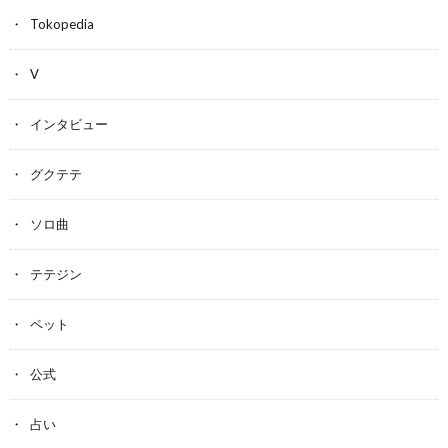
Tokopedia
V
インタビュー
グクテテ
ソロ曲
テテジン
ペット
公式
占い