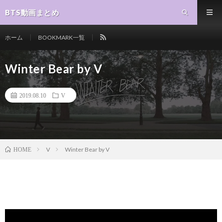
BTS動画まとめ
ホーム
BOOKMARK一覧
Winter Bear by V
2019.08.10
V
V
Winter Bear by V
HOME