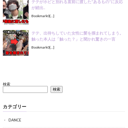
テテがホビと別れる直前に渡した“あるもの”に反応
が続出..
Bookmark0[…]
テテ、出待ちしていた女性に髪を掴まれてしまう。
触った本人は「触った？」と聞かれ驚きの一言
Bookmark0[…]
検索
検索
カテゴリー
DANCE