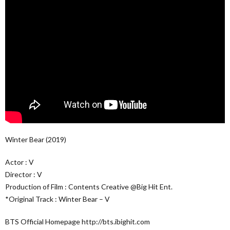
Winter Bear (2019)
Actor : V
Director : V
Production of Film : Contents Creative @Big Hit Ent.
*Original Track : Winter Bear – V
BTS Official Homepage http://bts.ibighit.com