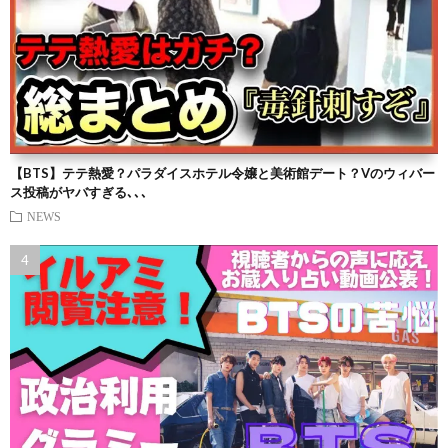
【BTS】テテ熱愛？パラダイスホテル令嬢と美術館デート？Vのウィバー
ス投稿がヤバすぎる､､､
NEWS