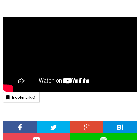
Bookmark
0