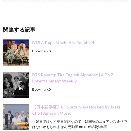
関連する記事
BTS & Papa Mochi Are Reunited!
Bookmark0[…]
BTS Revamp The English Alphabet | A To Z |
Entertainment Weekly
Bookmark0[…]
【日本語字幕】BTS Interview Hosted By Jaeki
Cho | Amazon Music
※韓日ではなく英日翻訳なので、韓国語のニュアンス通りで
はないかもしれません 元動画 #BTS​​ #防弾少年団