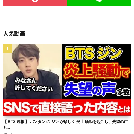
人気動画
【 BTS 速報 】 バンタン の ジン が珍しく 炎上 騒動を起こし、失望の声
も…