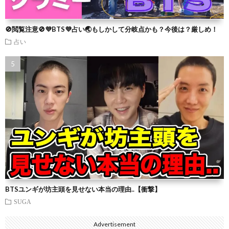
🚫閲覧注意🚫💜BTS💜占い🌏もしかして分岐点かも？今後は？厳しめ！
占い
BTSユンギが坊主頭を見せない本当の理由..【衝撃】
SUGA
Advertisement