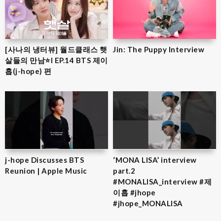
[사나의 냉터뷰] 월드클래스 햇
Jin: The Puppy Interview
살들의 만남⭐l EP.14 BTS 제이
홉(j-hope) 편
j-hope Discusses BTS
‘MONA LISA’ interview
Reunion | Apple Music
part.2
#MONALISA_interview #제
이홉 #jhope
#jhope_MONALISA