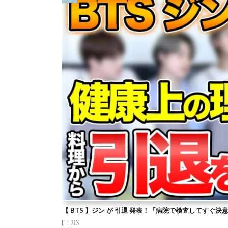
【 BTS 】ジン が 引退 発表！「病院で検査してすぐ決
JIN