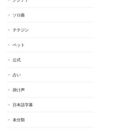
ソロ曲
テテジン
ペット
公式
占い
掛け声
日本語字幕
未分類