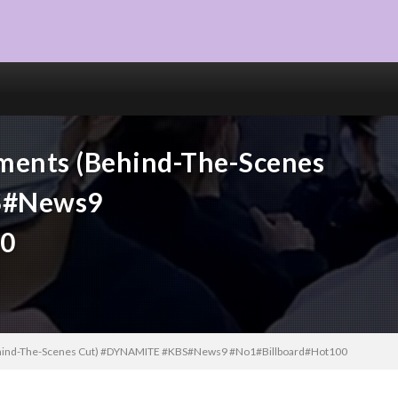
oments (Behind-The-Scenes
S#News9
00
Behind-The-Scenes Cut) #DYNAMITE #KBS#News9 #No1#Billboard#Hot100