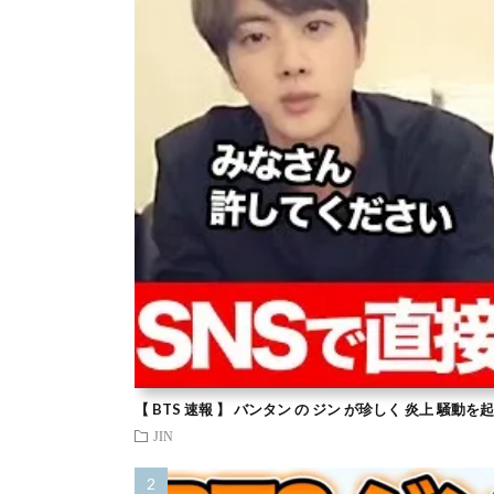
【 BTS 速報 】 バンタン の ジン が珍しく 炎上 騒動
JIN