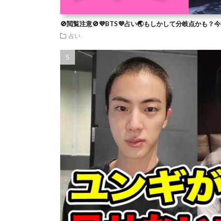
🚫閲覧注意🚫💜BTS💜占い🌏もしかして分岐点かも
占い