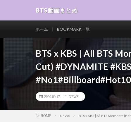
BTS動画まとめ
ホーム
BOOKMARK一覧
BTS x KBS | All BTS M
Cut) #DYNAMITE #KB
#No1#Billboard#Hot1
2020.09.17
NEWS
NEWS
BTS x KBS | All BTS Moments (
HOME