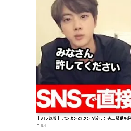
【 BTS 速報 】 バンタン の ジン が珍しく 炎上 騒動
JIN