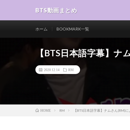
BTS動画まとめ
ホーム
BOOKMARK一覧
【BTS日本語字幕】ナ
2020.12.14
RM
RM
【BTS日本語字幕】ナムさん(RM)
HOME