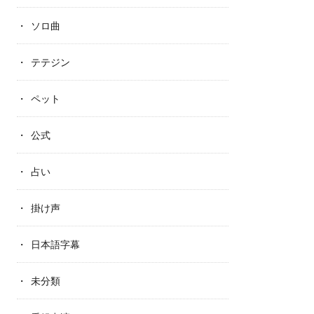
ソロ曲
テテジン
ペット
公式
占い
掛け声
日本語字幕
未分類