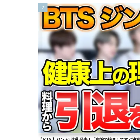
【 BTS 】ジン が 引退 発表！「病院で検査してすぐ決