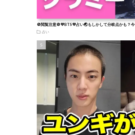
🚫閲覧注意🚫💜BTS💜占い🌏もしかして分岐点かも
占い