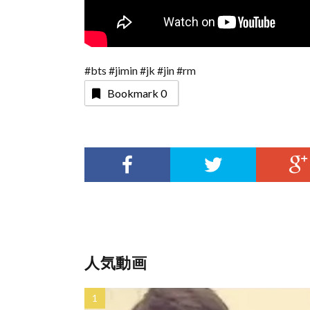
#bts #jimin #jk #jin #rm
Bookmark
0
人気動画