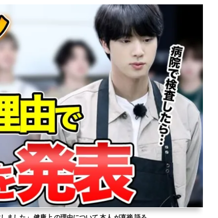
意しました」 健康上 の理由について 本人 が直接 語る