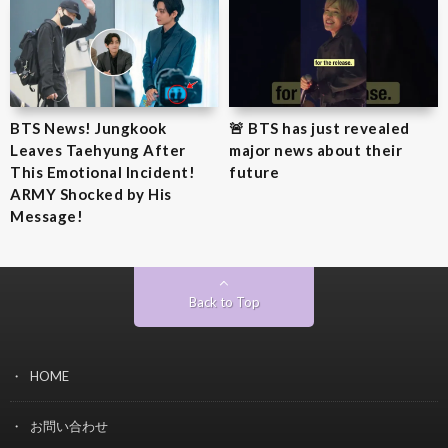
BTS News! Jungkook
🚨 BTS has just revealed
Leaves Taehyung After
major news about their
This Emotional Incident!
future
ARMY Shocked by His
Message!
Back to Top
HOME
お問い合わせ