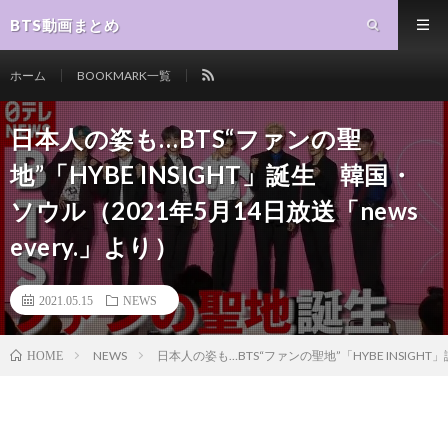
BTS動画まとめ
ホーム
BOOKMARK一覧
日本人の姿も…BTS“ファンの聖
地”「HYBE INSIGHT」誕生 韓国・
ソウル（2021年5月14日放送「news
every.」より）
2021.05.15
NEWS
NEWS
日本人の姿も…BTS“ファンの聖地”「HYBE INSIGHT
HOME