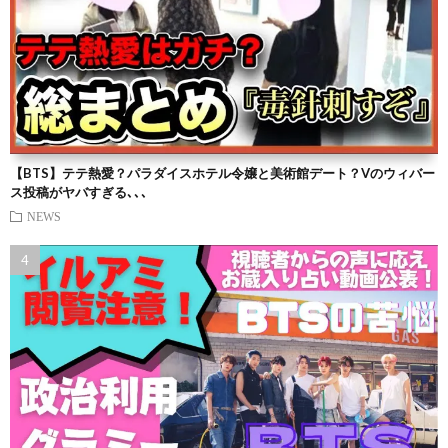
【BTS】テテ熱愛？パラダイスホテル令嬢と美術館デート？Vのウィバー
ス投稿がヤバすぎる､､､
NEWS