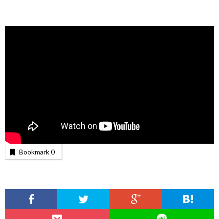
Bookmark
0