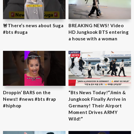
🚨There’s news about Suga
BREAKING NEWS! Video
#bts #suga
HD Jungkook BTS entering
a house with a woman
Droppin’ BARS on the
“Bts News Today!“Jimin &
News‼️ #news #bts #rap
Jungkook Finally Arrive in
#hiphop
Germany! Their Airport
Moment Drives ARMY
Wild!”