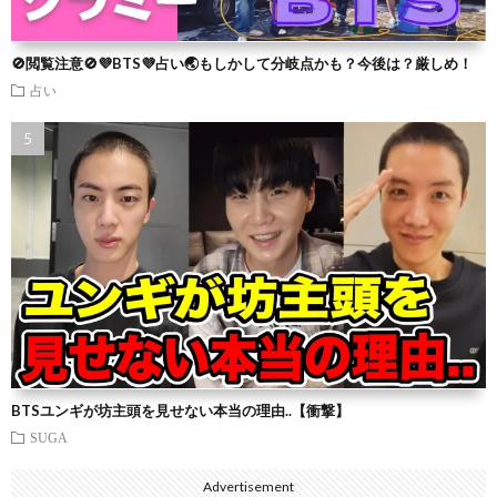
🚫閲覧注意🚫💜BTS💜占い🌏もしかして分岐点かも？今後は？厳しめ！
占い
BTSユンギが坊主頭を見せない本当の理由..【衝撃】
SUGA
Advertisement