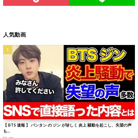
人気動画
【 BTS 速報 】 バンタン の ジン が珍しく 炎上 騒動を起こし、失望の声
も…