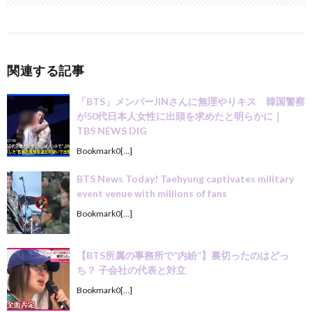
関連する記事
「BTS」メンバーJINさんに無理やりキス 韓国警察
が50代日本人女性に出頭を求めたと明らかに｜
TBS NEWS DIG
Bookmark0[…]
BTS News Today! Taehyung captivates military
event venue with millions of fans
Bookmark0[…]
【BTS所属の事務所で“内紛”】裏切ったのはどっ
ち？ 子会社の代表と対立
Bookmark0[…]