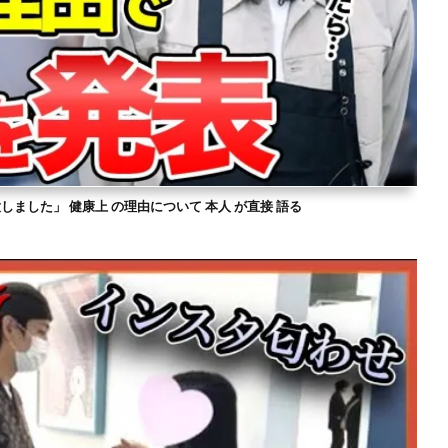
意しました」 健康上 の理由について 本人 が直接 語る