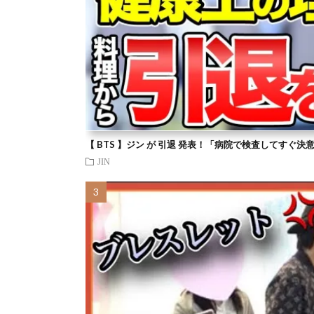
【 BTS 】ジン が 引退 発表！「病院で検査してすぐ決
JIN