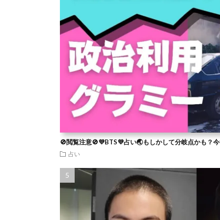
🚫閲覧注意🚫💜BTS💜占い🌏もしかして分岐点かも
占い