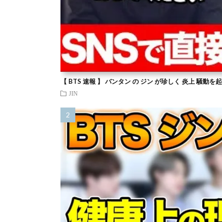
【 BTS 速報 】 バンタン の ジン が珍しく 炎上 騒動
JIN