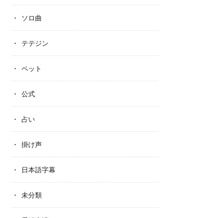
ソロ曲
テテジン
ペット
公式
占い
掛け声
日本語字幕
未分類