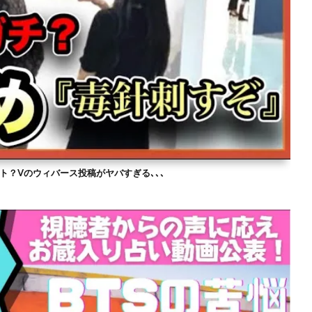
ト？Vのウィバース投稿がヤバすぎる､､､