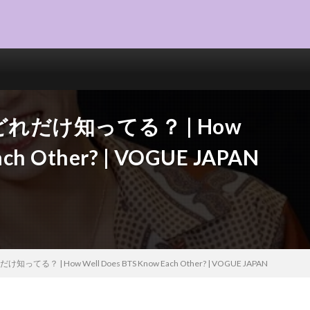
れだけ知ってる？ | How
ach Other? | VOGUE JAPAN
る？ | How Well Does BTS Know Each Other? | VOGUE JAPAN