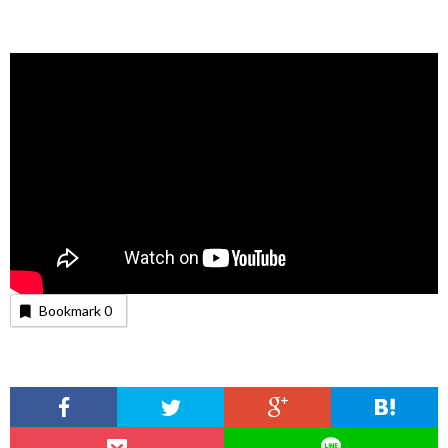
Bookmark
0