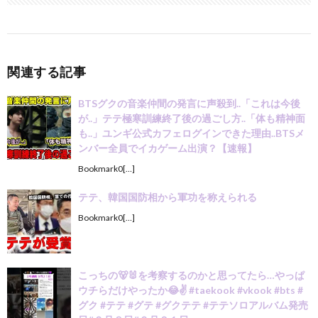
関連する記事
BTSグクの音楽仲間の発言に声殺到..「これは今後
が..」テテ極寒訓練終了後の過ごし方..「体も精神面
も..」ユンギ公式カフェログインできた理由..BTSメ
ンバー全員でイカゲーム出演？【速報】
Bookmark0[…]
テテ、韓国国防相から軍功を称えられる
Bookmark0[…]
こっちの🐻🐰を考察するのかと思ってたら…やっぱ
ウチらだけやったか😂✌️ #taekook #vkook #bts #
グク #テテ #グテ #グクテテ #テテソロアルバム発売