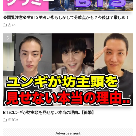
🚫閲覧注意🚫💜BTS💜占い🌏もしかして分岐点かも？今後は？厳しめ！
占い
BTSユンギが坊主頭を見せない本当の理由..【衝撃】
SUGA
Advertisement