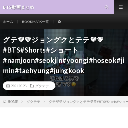
BTS動画まとめ
ホーム
BOOKMARK一覧
グテ💜💚ジョングクとテテ💜💚
#BTS#Shorts#ショート
#namjoon#seokjin#yoongi#hoseok#ji
min#taehyung#jungkook
2021.09.23
グクテテ
グクテテ
グテ💜💚ジョングクとテテ💜💚#BTS#Shorts#ショート#nam
HOME