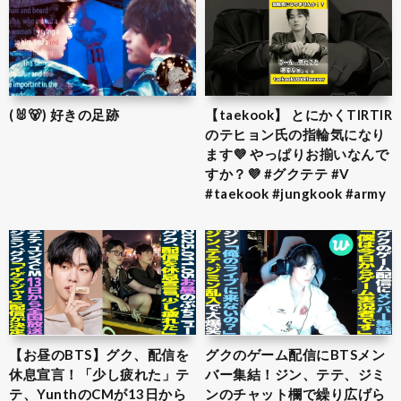
(🐰🐻) 好きの足跡
【taekook】 とにかくTIRTIR
のテヒョン氏の指輪気になり
ます💜 やっぱりお揃いなんで
すか？💜 #グクテテ #V
#taekook #jungkook #army
【お昼のBTS】グク、配信を
グクのゲーム配信にBTSメン
休息宣言！「少し疲れた」テ
バー集結！ジン、テテ、ジミ
テ、YunthのCMが13日から
ンのチャット欄で繰り広げら