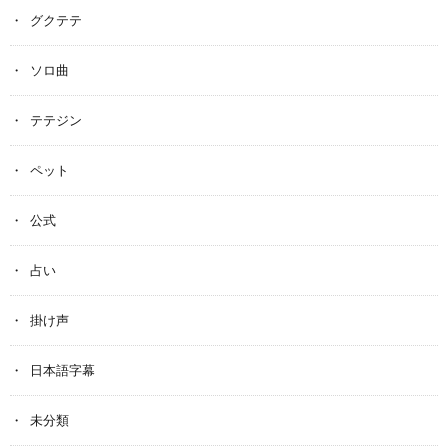
グクテテ
ソロ曲
テテジン
ペット
公式
占い
掛け声
日本語字幕
未分類