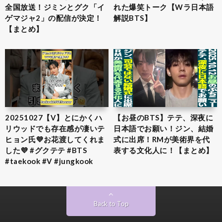
全国放送！ジミンとグク「イ
れた爆笑トーク【Wラ日本語
ゲマジャ2」の配信が決定！
解説BTS】
【まとめ】
20251027【V】とにかくハ
【お昼のBTS】テテ、深夜に
リウッドでも存在感が凄いテ
日本語でお願い！ジン、結婚
ヒョン氏💜お花渡してくれま
式に出席！RMが美術界を代
した💜 #グクテテ #BTS
表する文化人に！【まとめ】
#taekook #V #jungkook
Back to Top