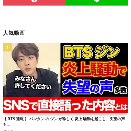
人気動画
【 BTS 速報 】 バンタン の ジン が珍しく 炎上 騒動を起こし、失望の声
も…