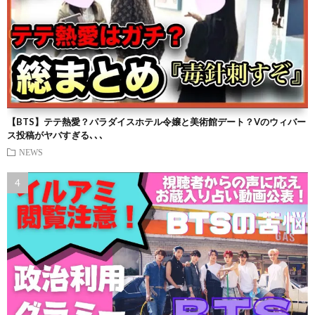
【BTS】テテ熱愛？パラダイスホテル令嬢と美術館デート？Vのウィバー
ス投稿がヤバすぎる､､､
NEWS