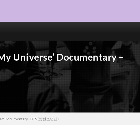
‘My Universe’ Documentary –
verse' Documentary - BTS (방탄소년단)