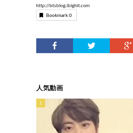
http://btsblog.ibighit.com
Bookmark
0
人気動画