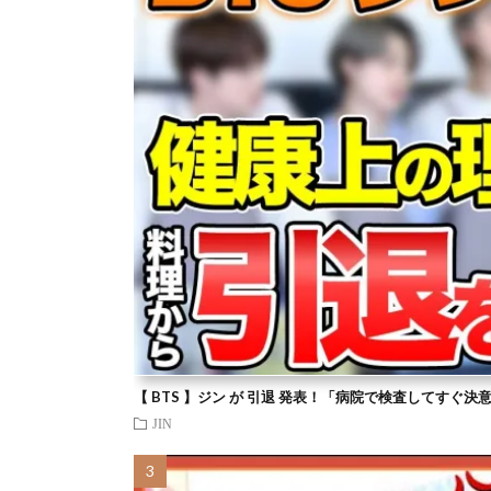
【 BTS 】ジン が 引退 発表！「病院で検査してすぐ決
JIN