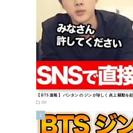
【 BTS 速報 】 バンタン の ジン が珍しく 炎上 騒動
JIN