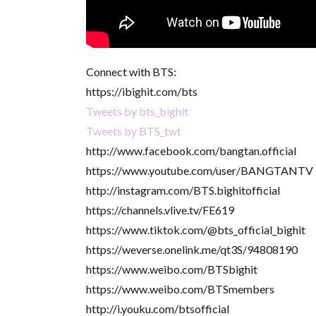
Connect with BTS:
https://ibighit.com/bts
Tweets by bts_bighit
Tweets by BTS_twt
http://www.facebook.com/bangtan.official
https://www.youtube.com/user/BANGTANTV
http://instagram.com/BTS.bighitofficial
https://channels.vlive.tv/FE619
https://www.tiktok.com/@bts_official_bighit
https://weverse.onelink.me/qt3S/94808190
https://www.weibo.com/BTSbighit
https://www.weibo.com/BTSmembers
http://i.youku.com/btsofficial