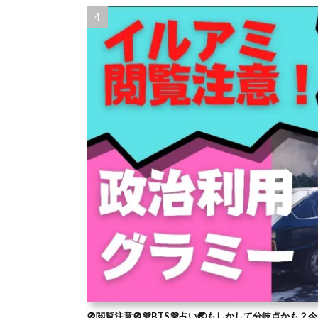
🚫閲覧注意🚫💜BTS💜占い🌏もしかして分岐点かも