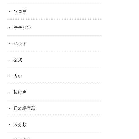
ソロ曲
テテジン
ペット
公式
占い
掛け声
日本語字幕
未分類