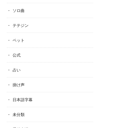
ソロ曲
テテジン
ペット
公式
占い
掛け声
日本語字幕
未分類