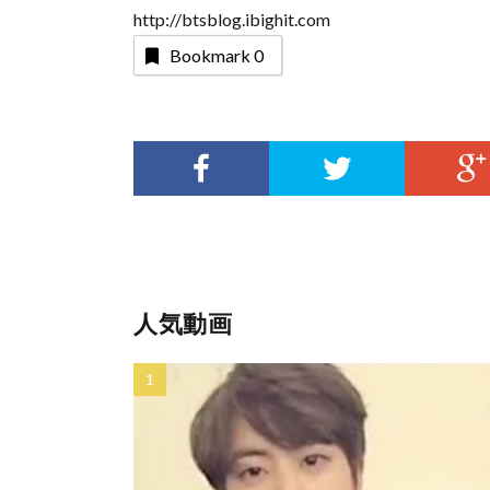
http://btsblog.ibighit.com
Bookmark
0
人気動画