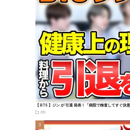
【 BTS 】ジン が 引退 発表！「病院で検査してすぐ決
JIN