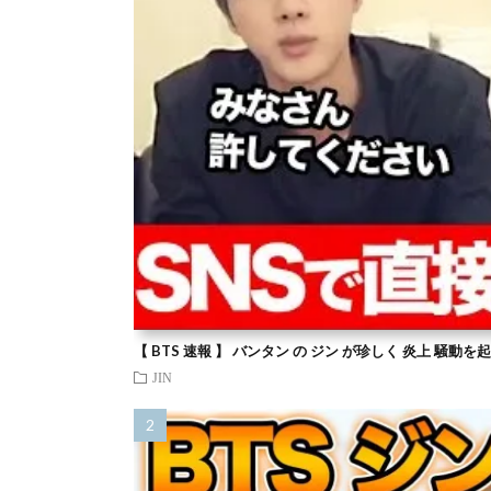
【 BTS 速報 】 バンタン の ジン が珍しく 炎上 騒動
JIN