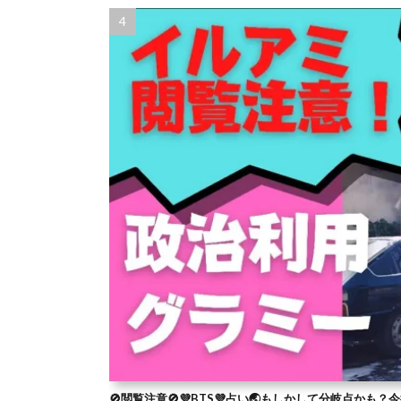
🚫閲覧注意🚫💜BTS💜占い🌏もしかして分岐点かも