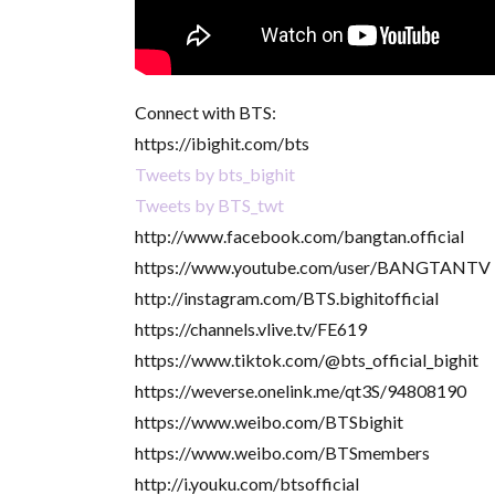
Connect with BTS:
https://ibighit.com/bts
Tweets by bts_bighit
Tweets by BTS_twt
http://www.facebook.com/bangtan.official
https://www.youtube.com/user/BANGTANTV
http://instagram.com/BTS.bighitofficial
https://channels.vlive.tv/FE619
https://www.tiktok.com/@bts_official_bighit
https://weverse.onelink.me/qt3S/94808190
https://www.weibo.com/BTSbighit
https://www.weibo.com/BTSmembers
http://i.youku.com/btsofficial