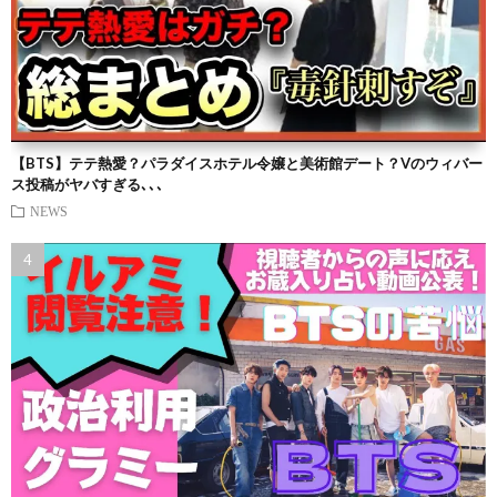
【BTS】テテ熱愛？パラダイスホテル令嬢と美術館デート？Vのウィバー
ス投稿がヤバすぎる､､､
NEWS