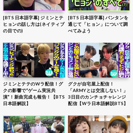
[BTS 日本語字幕] ジミンとテ
[BTS 日本語字幕] バンタンを
ヒョンの話し方は(ネイティブ
通じて「ヒョン」について調
の目での)
べてみよう
ジミンとテテのWラ配信！グ
グクが自宅屋上配信！
クの影響で“ゲーム実況共
「ARMYとは交流しない！」
演”！新曲完成も報告！【BTS
3日目のカンチョチャレンジ
日本語解説】
配信【Wラ日本語解説BTS】