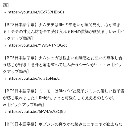
画】
→ https://youtu.be/JCc7S9HDp0s
【BTS日本語字幕】ナムテテはRMの弟思いが垣間見え、心が温ま
る！テテの甘えん坊を全て受け入れるRMの貫禄が微笑ましいw【ピ
ックアップ動画】
→ https://youtu.be/YWlS4TNQGoc
【BTS日本語字幕】ナムシュガは程よい距離感とお互いの尊敬し合
う感じが好き！意外と肩を並べて組み合うシーンが・・・w【ピッ
クアップ動画】
→ https://youtu.be/ixlja1oHmJc
【BTS日本語字幕】ミニモニはRMパパと息子ジミンの優しい親子愛
が感じ取れました！RMがちょっと可愛らしく見えるのもツボ。
w【ピックアップ動画】
→ https://youtu.be/5FV4As9SQ8o
【BTS日本語字幕】ホプジンの爽やかな絡みにニヤニヤが止まらな