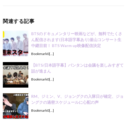
関連する記事
BTSのドキュメンタリー映画などが、無料でたくさ
ん配信されます(日本語字幕あり)釜山コンサート生
中継目前！ BTS Warm up映像配信決定
Bookmark0[…]
【BTS/日本語字幕】バンタンは会議を楽しみすぎて
話が進まん
Bookmark0[…]
RM、ジミン、V、ジョングクの入隊日が確定、ジョ
ングクの過密スケジュールに心配の声
Bookmark0[…]