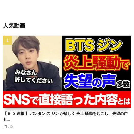
人気動画
【 BTS 速報 】 バンタン の ジン が珍しく 炎上 騒動を起こし、失望の声
も…
JIN