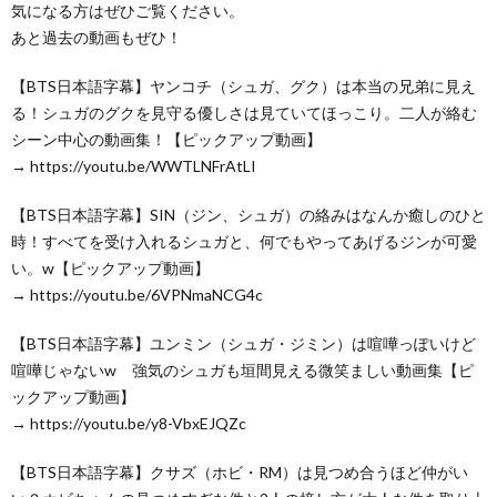
気になる方はぜひご覧ください。
あと過去の動画もぜひ！
【BTS日本語字幕】ヤンコチ（シュガ、グク）は本当の兄弟に見え
る！シュガのグクを見守る優しさは見ていてほっこり。二人が絡む
シーン中心の動画集！【ピックアップ動画】
→ https://youtu.be/WWTLNFrAtLI
【BTS日本語字幕】SIN（ジン、シュガ）の絡みはなんか癒しのひと
時！すべてを受け入れるシュガと、何でもやってあげるジンが可愛
い。w【ピックアップ動画】
→ https://youtu.be/6VPNmaNCG4c
【BTS日本語字幕】ユンミン（シュガ・ジミン）は喧嘩っぽいけど
喧嘩じゃないw 強気のシュガも垣間見える微笑ましい動画集【ピ
ックアップ動画】
→ https://youtu.be/y8-VbxEJQZc
【BTS日本語字幕】クサズ（ホビ・RM）は見つめ合うほど仲がい