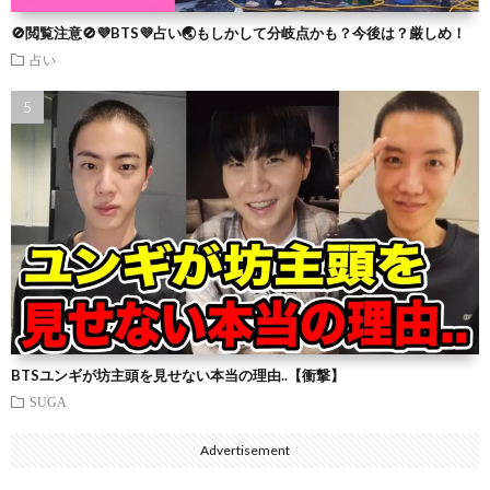
🚫閲覧注意🚫💜BTS💜占い🌏もしかして分岐点かも？今後は？厳しめ！
占い
BTSユンギが坊主頭を見せない本当の理由..【衝撃】
SUGA
Advertisement