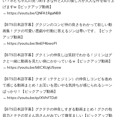
い？ホビちゃんの見つめすぎな件と2人の接し方が大人な件を取り上
げますw【ピックアップ動画】
→ https://youtu.be/QNFA1RgaNB8
【BTS日本語字幕】グクジンのコンビ仲の良さをわかって欲しい動
画集！グクの可愛い悪戯や行動に答えるジンは尊いです。【ピック
アップ動画】
→ https://youtu.be/JlmEF4bwoPI
【BTS日本語字幕】グクミンの仲良しは笑顔でわかる！ジミンはグ
クと一緒に動画を見たい病にかかっているｗ【ピックアップ動画】
→ https://youtu.be/bBCXUgUSyow
【BTS日本語字幕】クオズ（テテとジミン）の仲良しコンビを改め
て感じる動画まとめ！お互いを思いやる気持ちが感じられるシーン
ばっかり！【ピックアップ動画】
→ https://youtu.be/qyIXVhfTDdI
【BTS日本語字幕】グクテテの仲良しすぎる動画まとめ！グクの包
容力とテテの甘えん坊さんがみていて微笑ましい【ピックアップ動