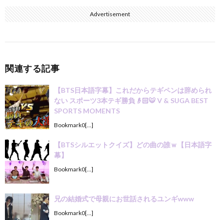
Advertisement
関連する記事
【BTS日本語字幕】これだからテギペンは辞められ
ない スポーツ3本テギ勝負👴🏻🐯 V & SUGA BEST
SPORTS MOMENTS
Bookmark0[…]
【BTSシルエットクイズ】どの曲の誰ｗ【日本語字
幕】
Bookmark0[…]
兄の結婚式で母親にお世話されるユンギwww
Bookmark0[…]