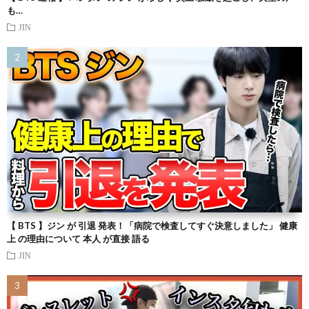
も…
JIN
【 BTS 】ジン が 引退 発表！「病院で検査してすぐ決意しました」 健康
上 の理由について 本人 が直接 語る
JIN