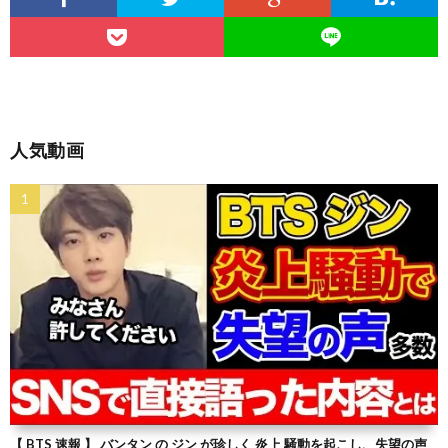
人気動画
【 BTS 速報 】 バンタン の ジン が珍しく 炎上 騒動を起こし、失望の声