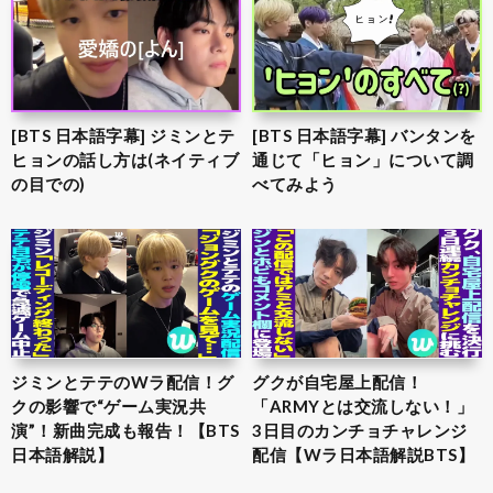
[BTS 日本語字幕] ジミンとテ
[BTS 日本語字幕] バンタンを
ヒョンの話し方は(ネイティブ
通じて「ヒョン」について調
の目での)
べてみよう
ジミンとテテのWラ配信！グ
グクが自宅屋上配信！
クの影響で“ゲーム実況共
「ARMYとは交流しない！」
演”！新曲完成も報告！【BTS
3日目のカンチョチャレンジ
日本語解説】
配信【Wラ日本語解説BTS】