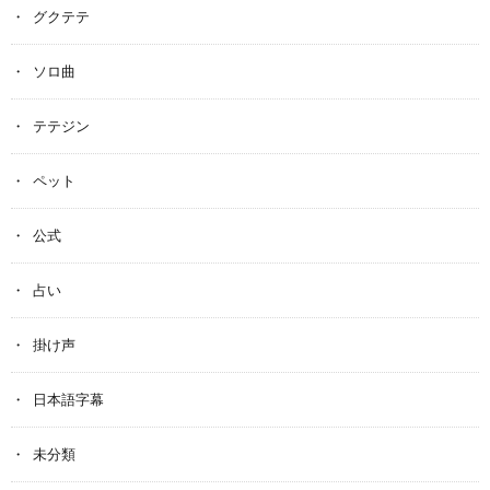
グクテテ
ソロ曲
テテジン
ペット
公式
占い
掛け声
日本語字幕
未分類