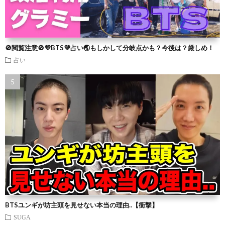
🚫閲覧注意🚫💜BTS💜占い🌏もしかして分岐点かも？今後は？厳しめ！
占い
BTSユンギが坊主頭を見せない本当の理由..【衝撃】
SUGA