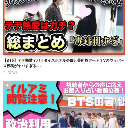
【BTS】テテ熱愛？パラダイスホテル令嬢と美術館デート？Vのウィバー
ス投稿がヤバすぎる､､､
NEWS