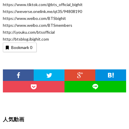
https://www.tiktok.com/@bts_official_bighit
https://weverse.onelink.me/qt3S/94808190
https://www.weibo.com/BTSbighit
https://www.weibo.com/BTSmembers
http://i.youku.com/btsofficial
http://btsblog.ibighit.com
Bookmark
0
人気動画