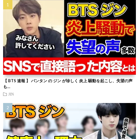
【 BTS 速報 】 バンタン の ジン が珍しく 炎上 騒動を起こし、失望の声
も…
JIN