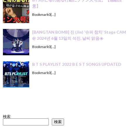
意】
Bookmark0[…]
[BANGTAN BOMB] 진 (Jin) ‘슈퍼 참치’ Stage CAM
@ 2024년 6월 13일의 석진, 날씨 맑음☀️
Bookmark0[…]
B T S PLAYLIST 2022 B E S T SONGS UPDATED
Bookmark0[…]
検索
検索