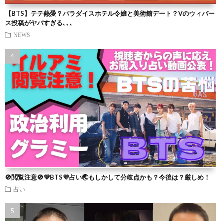
【BTS】テテ熱愛？パラダイスホテル令嬢と美術館デート？Vのウィバー
ス投稿がヤバすぎる､､､
NEWS
🚫閲覧注意🚫💜BTS💜占い🌏もしかして分岐点かも？今後は？厳しめ！
占い