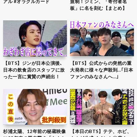
アル #オラクルカード
規制！ジミン、「寄付者名
板」に名を刻む【まとめ】
【BTS】ジンが日本公演後､
【BTS】公式からの突然の重
日本の飲食店のスタッフに放
大発表に様々な声殺到…｢日本
った一言に賞賛の声続出！
ファンのみなさんへ…｣
杉浦太陽、12年前の秘蔵映像
【本日のBTS】テテ、ホビ、