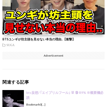
BTSユンギが坊主頭を見せない本当の理由..【衝撃】
SUGA
Advertisement
関連する記事
bts妄想/ ｢エイプリルフール｣ 🐰 🔞 R9% ※概要欄必
読
Bookmark0[…]