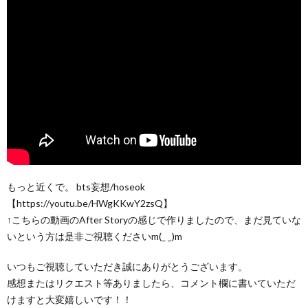
もっと近くで。 bts妄想/hoseok
【https://youtu.be/HWgKKwY2zsQ】
↑こちらの動画のAfter Storyの感じで作りましたので、まだ見ていな
いという方は是非ご視聴くださいm(_ _)m
いつもご視聴していただき誠にありがとうございます。
感想またはリクエスト等ありましたら、コメント欄に書いていただ
けますと大変嬉しいです！！