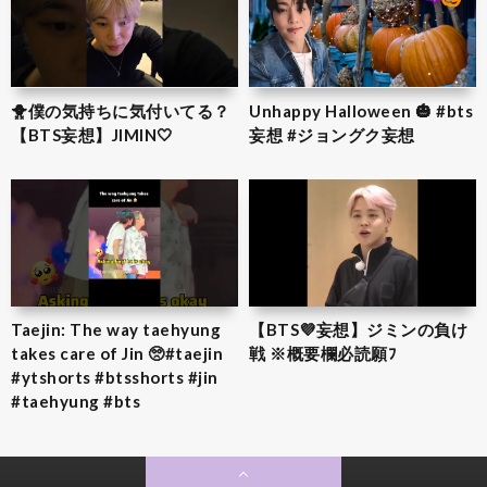
🐥僕の気持ちに気付いてる？
Unhappy Halloween 🎃 #bts
【BTS妄想】JIMIN‎🤍
妄想 #ジョングク妄想
Taejin: The way taehyung
【BTS💜‪妄想】ジミンの負け
takes care of Jin 🥺#taejin
戦 ※概要欄必読願ﾌ
#ytshorts #btsshorts #jin
#taehyung #bts