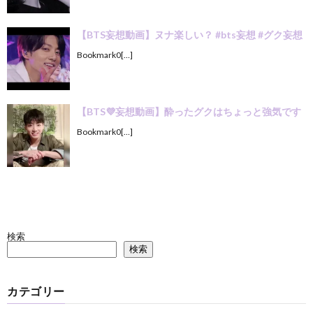
【BTS妄想動画】ヌナ楽しい？ #bts妄想 #グク妄想
Bookmark0[…]
【BTS💜‪妄想動画】酔ったグクはちょっと強気です
Bookmark0[…]
検索
検索
カテゴリー