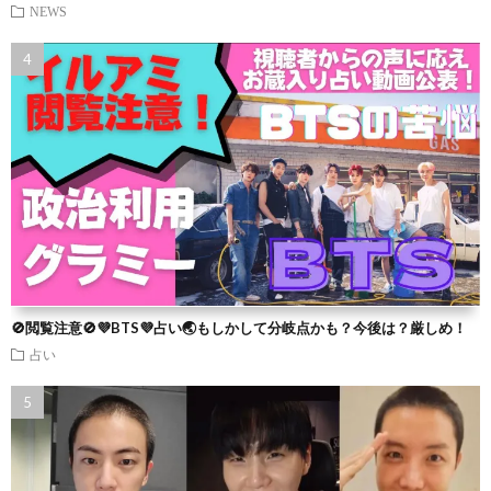
NEWS
🚫閲覧注意🚫💜BTS💜占い🌏もしかして分岐点かも？今後は？厳しめ！
占い