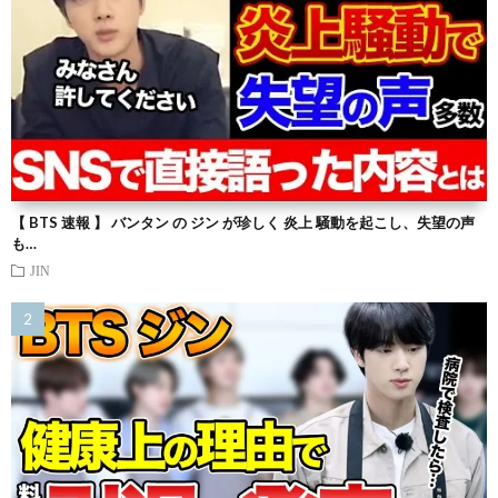
【 BTS 速報 】 バンタン の ジン が珍しく 炎上 騒動を起こし、失望の声
も…
JIN