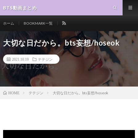
BTS動画まとめ
ホーム
BOOKMARK一覧
大切な日だから。bts妄想/hoseok
2021.10.19
テテジン
テテジン
大切な日だから。bts妄想/hoseok
HOME