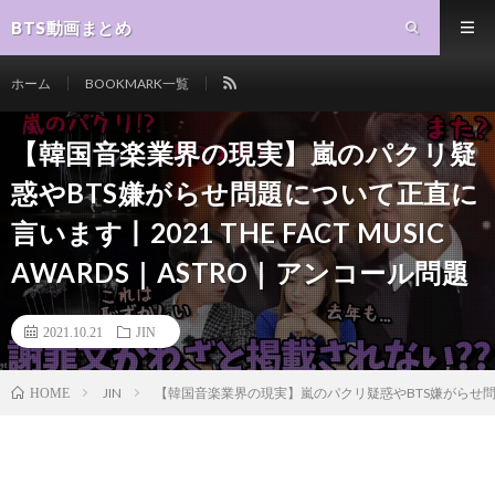
BTS動画まとめ
ホーム
BOOKMARK一覧
【韓国音楽業界の現実】嵐のパクリ疑
惑やBTS嫌がらせ問題について正直に
言います丨2021 THE FACT MUSIC
AWARDS｜ASTRO｜アンコール問題
2021.10.21
JIN
JIN
【韓国音楽業界の現実】嵐のパクリ疑惑やBTS嫌がらせ問題につい
HOME