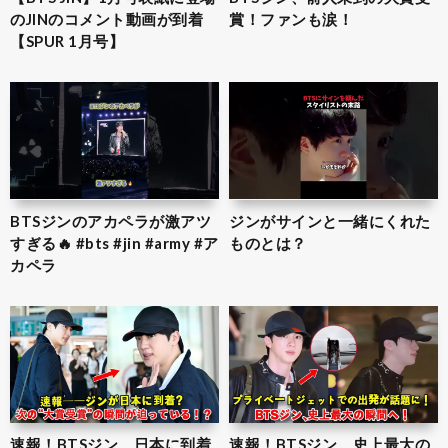
のJINのコメント動画が到着
賞！ファンも涙！
【SPUR 1月号】
BTSジンのアカペラが激アツ
ジンがサインと一緒にくれた
すぎる🔥 #bts #jin #army #ア
ものとは？
カペラ
速報！BTSジン、日本に到着
速報！BTSジン、史上最大の