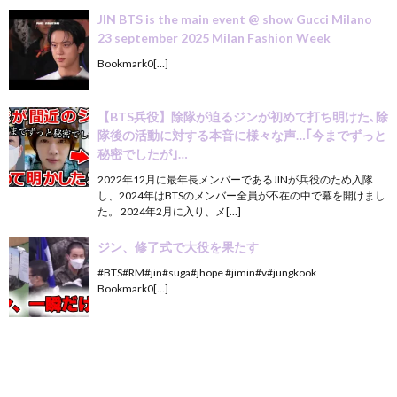
JIN BTS is the main event @ show Gucci Milano
23 september 2025 Milan Fashion Week
Bookmark0[…]
【BTS兵役】除隊が迫るジンが初めて打ち明けた､除
隊後の活動に対する本音に様々な声…｢今までずっと
秘密でしたが｣…
2022年12月に最年長メンバーであるJINが兵役のため入隊
し、2024年はBTSのメンバー全員が不在の中で幕を開けまし
た。 2024年2月に入り、メ[…]
ジン、修了式で大役を果たす
#BTS#RM#jin#suga#jhope #jimin#v#jungkook
Bookmark0[…]