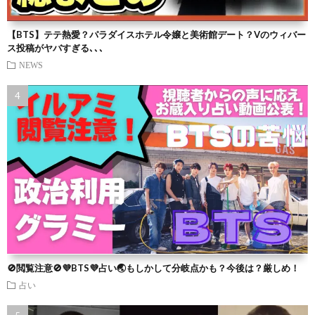
【BTS】テテ熱愛？パラダイスホテル令嬢と美術館デート？Vのウィバー
ス投稿がヤバすぎる､､､
NEWS
🚫閲覧注意🚫💜BTS💜占い🌏もしかして分岐点かも？今後は？厳しめ！
占い