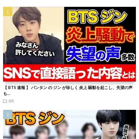
【 BTS 速報 】 バンタン の ジン が珍しく 炎上 騒動を起こし、失望の声
も…
JIN