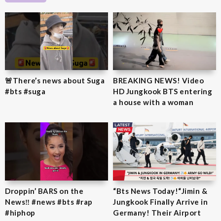
🚨There’s news about Suga
BREAKING NEWS! Video
#bts #suga
HD Jungkook BTS entering
a house with a woman
Droppin’ BARS on the
“Bts News Today!“Jimin &
News‼️ #news #bts #rap
Jungkook Finally Arrive in
#hiphop
Germany! Their Airport