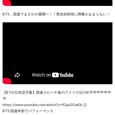
BTS、国連でまさかの展開へ！！歴史的快挙に興奮が止まらない！
【BTS/日本語字幕】国連スピーチ後のアメリカVLIVE💜💜💜💜💜💜
💜
https://www.youtube.com/watch?v=9Qay3GwEk_Q
BTS 国連本部でパフォーマンス