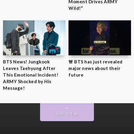
Moment Drives ARMY
Wild!”
BTS News! Jungkook
🚨 BTS has just revealed
Leaves Taehyung After
major news about their
This Emotional Incident!
future
ARMY Shocked by His
Message!
Back to Top