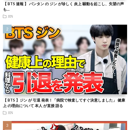
【 BTS 速報 】 バンタン の ジン が珍しく 炎上 騒動を起こし、失望の声
も…
JIN
【 BTS 】ジン が 引退 発表！「病院で検査してすぐ決意しました」 健康
上 の理由について 本人 が直接 語る
JIN