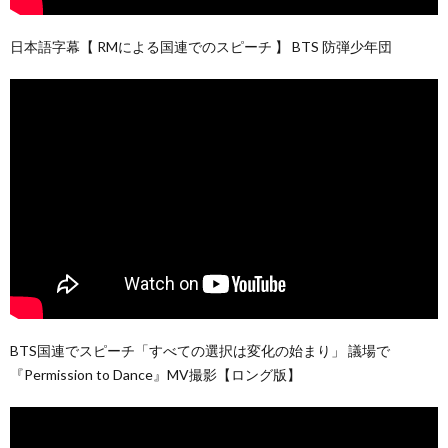
日本語字幕【 RMによる国連でのスピーチ 】 BTS 防弾少年団
BTS国連でスピーチ「すべての選択は変化の始まり」 議場で
『Permission to Dance』MV撮影【ロング版】