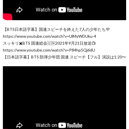
【BTS日本語字幕】国連スピーチを終えた7人の少年たち💜
https://www.youtube.com/watch?v=UlMyWDUku-4
スッキリ✖️BTS 国連総会🇺🇳2021年9月21日放送📺
https://www.youtube.com/watch?v=P84hp5Qj6dU
【日本語字幕】BTS 防弾少年団 国連 スピーチ【フル】演説は1:20〜