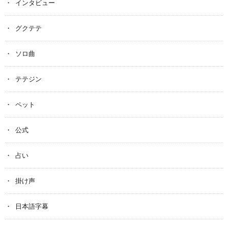
インタビュー
グクテテ
ソロ曲
テテジン
ペット
公式
占い
掛け声
日本語字幕