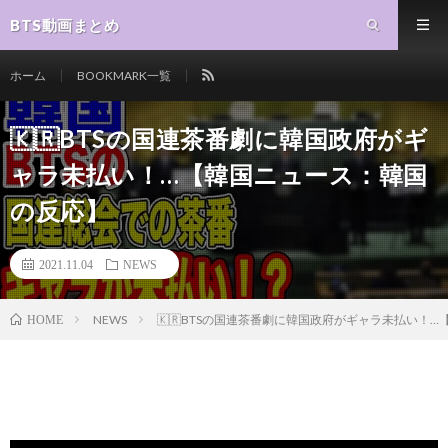
BTS動画まとめ
ホーム
BOOKMARK一覧
🇰🇷BTSの国連茶番劇に韓国政府がギ
ャラ未払い！…【韓国ニュース：韓国
の反応】
2021.11.04
NEWS
NEWS
🇰🇷BTSの国連茶番劇に韓国政府がギャラ未払い！
HOME