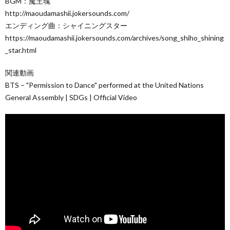
BGM：魔王魂
http://maoudamashii.jokersounds.com/
エンディング曲：シャイニングスター
https://maoudamashii.jokersounds.com/archives/song_shiho_shining
_star.html
関連動画
BTS – "Permission to Dance" performed at the United Nations
General Assembly | SDGs | Official Video