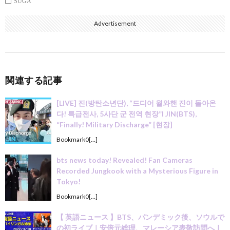
SUGA
Advertisement
関連する記事
[LIVE] 진(방탄소년단), “드디어 월와핸 진이 돌아온
다! 특급전사, 5사단 군 전역 현장”l JIN(BTS),
“Finally! Military Discharge” [현장]
Bookmark0[…]
bts news today! Revealed! Fan Cameras
Recorded Jungkook with a Mysterious Figure in
Tokyo!
Bookmark0[…]
【 英語ニュース 】BTS、パンデミック後、ソウルで
の初ライブ｜安倍元総理、マレーシア表敬訪問へ｜