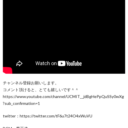
チャンネル登録お願いします。
コメント頂けると、とても嬉しいです＾＾
https://www.youtube.com/channel/UCMIT__jdBgHePpQuSSy0wXg
?sub_confirmation=1
twitter：https://twitter.com/tF6u7t24O4xWuVU