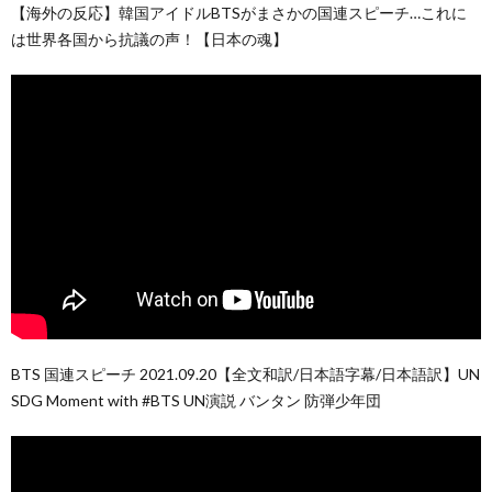
【海外の反応】韓国アイドルBTSがまさかの国連スピーチ…これに
は世界各国から抗議の声！【日本の魂】
BTS 国連スピーチ 2021.09.20【全文和訳/日本語字幕/日本語訳】UN
SDG Moment with #BTS UN演説 バンタン 防弾少年団