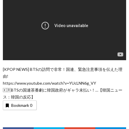
[KPOP NEWS] BTSの訪問で非常！国連、緊急注意事項を伝えた理
由!
https://www.youtube.com/watch?v=YUcLNN6g_VY
🇰🇷BTSの国連茶番劇に韓国政府がギャラ未払い！…【韓国ニュー
ス：韓国の反応】
Bookmark
0