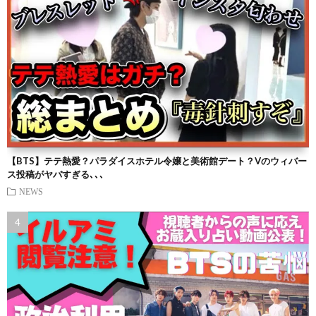
【BTS】テテ熱愛？パラダイスホテル令嬢と美術館デート？Vのウィバー
ス投稿がヤバすぎる､､､
NEWS