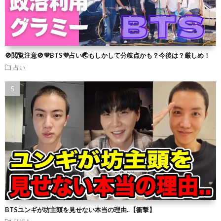
🚫閲覧注意🚫💜BTS💜占い🌏もしかして分岐点かも？今後は？厳しめ！
占い
BTSユンギが坊主頭を見せない本当の理由..【衝撃】