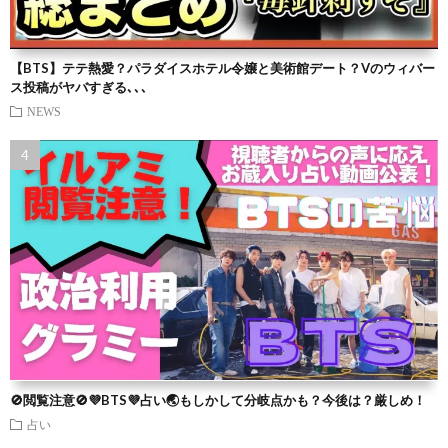
【BTS】テテ熱愛？パラダイスホテル令嬢と美術館デート？Vのウィバー
ス投稿がヤバすぎる､､､
NEWS
🚫閲覧注意🚫💜BTS💜占い🌏もしかして分岐点かも？今後は？厳しめ！
占い