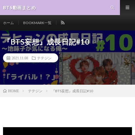
BTS動画まとめ
ホーム
BOOKMARK一覧
『BTS妄想』成長日記#10
2021.11.08
テテジン
テテジン
『BTS妄想』成長日記#10
HOME