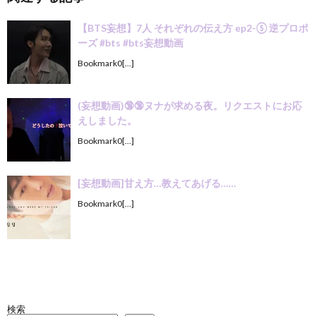
【BTS妄想】7人 それぞれの伝え方 ep2-⑤ 逆プロポ
ーズ #bts #bts妄想動画
Bookmark0[…]
(妄想動画)🔞🔞ヌナが求める夜。リクエストにお応
えしました。
Bookmark0[…]
[妄想動画]甘え方…教えてあげる……
Bookmark0[…]
検索