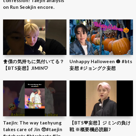
confession? Taejin analysis
on Run Seokjin encore.
🐥僕の気持ちに気付いてる？
Unhappy Halloween 🎃 #bts
【BTS妄想】JIMIN‎🤍
妄想 #ジョングク妄想
Taejin: The way taehyung
【BTS💜‪妄想】ジミンの負け
takes care of Jin 🥺#taejin
戦 ※概要欄必読願ﾌ
#ytshorts #btsshorts #jin