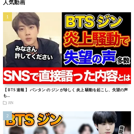
人気動画
【 BTS 速報 】 バンタン の ジン が珍しく 炎上 騒動を起こし、失望の声
も…
JIN