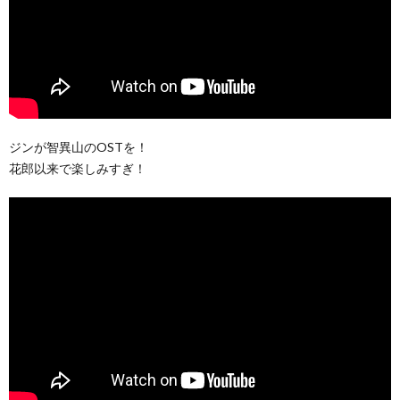
ジンが智異山のOSTを！
花郎以来で楽しみすぎ！