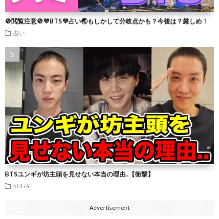
🚫閲覧注意🚫💜BTS💜占い🌏もしかして分岐点かも？今後は？厳しめ！
占い
BTSユンギが坊主頭を見せない本当の理由..【衝撃】
SUGA
Advertisement