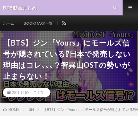
BTS動画まとめ
ホーム
BOOKMARK一覧
【BTS】ジン『Yours』にモールス信
号が隠されている⁉︎日本で発売しない
理由はコレ､､､？智異山OSTの勢いが
止まらない！
2021.11.09
JIN
JIN
【BTS】ジン『Yours』にモールス信号が隠されている⁉
HOME