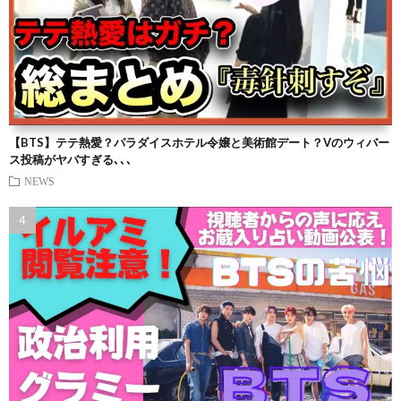
【BTS】テテ熱愛？パラダイスホテル令嬢と美術館デート？Vのウィバー
ス投稿がヤバすぎる､､､
NEWS