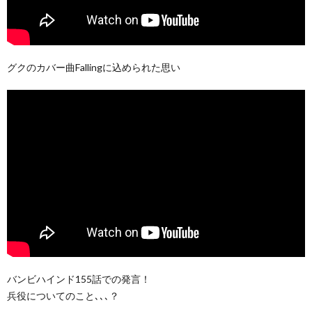
グクのカバー曲Fallingに込められた思い
バンビハインド155話での発言！
兵役についてのこと､､､？