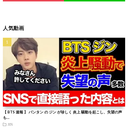
人気動画
【 BTS 速報 】 バンタン の ジン が珍しく 炎上 騒動を起こし、失望の声
も…
JIN