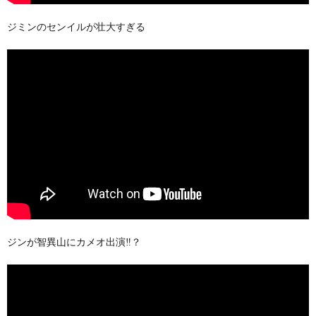
ジミンのセンイルが壮大すぎる
ジンが智異山にカメオ出演‼︎？