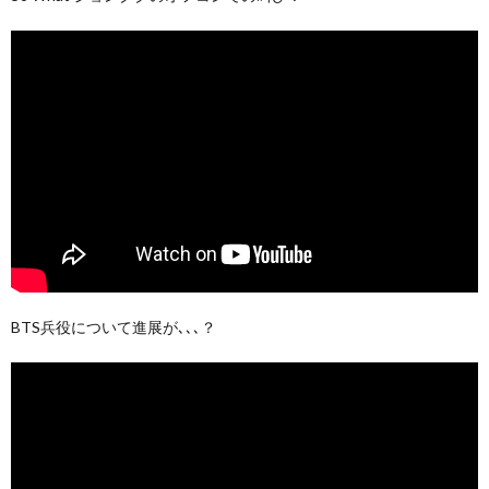
BTS兵役について進展が､､､？