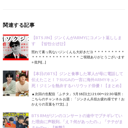
関連する記事
【BTS JIN】ジンくんがARMYにコメント返ししま
す 【방탄소년단】
照れて素っ気ないジンくんも大好きだヨ ＊＊＊＊＊＊＊＊＊
＊＊＊＊＊＊＊＊＊＊＊＊＊＊ ご視聴ありがとうございます
⭐️ 批判[…]
【本日のBTS】ジンと食事した軍人が母に電話して
伝えたこと！？SUGAの一言に海外ARMYキュン
死！ジミンを熱弁するハリウッド俳優！【まとめ】
▲次回の生配信「ふチタ」 5月18日(土) 21:00〜22:30 場所：
こちらのチャンネル お題：「ジンさん兵役お疲れ様です！お
かえりの言葉を77文[…]
BTS RMがジンのコンサートの途中でブチギレてい
た理由に声殺到..「え？何があったの..」「テテがま
さかのw」【衝撃】