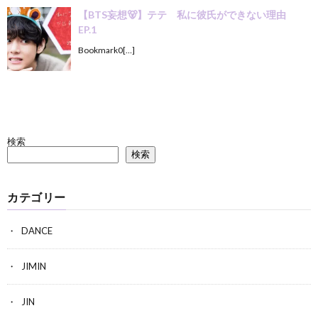
【BTS妄想🐻】テテ 私に彼氏ができない理由
EP.1
Bookmark0[…]
検索
検索
カテゴリー
DANCE
JIMIN
JIN