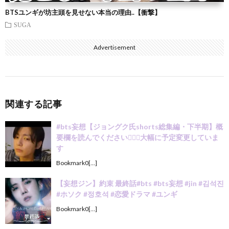
BTSユンギが坊主頭を見せない本当の理由..【衝撃】
SUGA
Advertisement
関連する記事
#bts妄想【ジョングク氏shorts総集編・下半期】概
要欄を読んでください🙇🏻‍♀️大幅に予定変更していま
す
Bookmark0[…]
【妄想ジン】約束 最終話#bts #bts妄想 #jin #김석진
#ホソク #정호석 #恋愛ドラマ #ユンギ
Bookmark0[…]