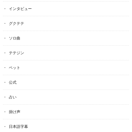
インタビュー
グクテテ
ソロ曲
テテジン
ペット
公式
占い
掛け声
日本語字幕