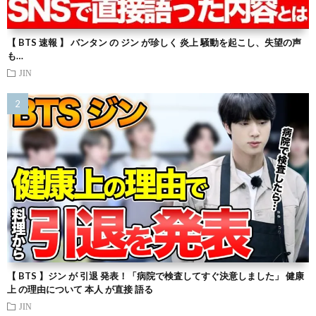
【 BTS 速報 】 バンタン の ジン が珍しく 炎上 騒動を起こし、失望の声
も…
JIN
【 BTS 】ジン が 引退 発表！「病院で検査してすぐ決意しました」 健康
上 の理由について 本人 が直接 語る
JIN