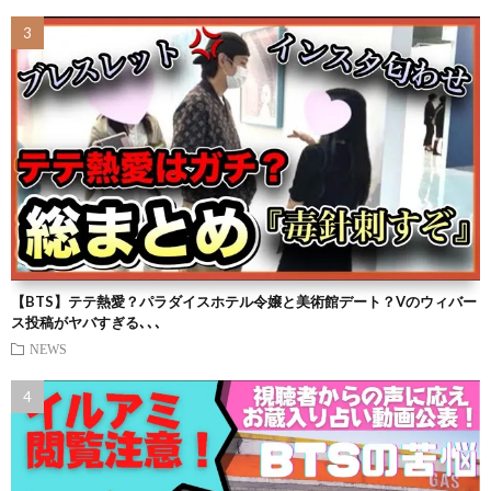
【BTS】テテ熱愛？パラダイスホテル令嬢と美術館デート？Vのウィバー
ス投稿がヤバすぎる､､､
NEWS