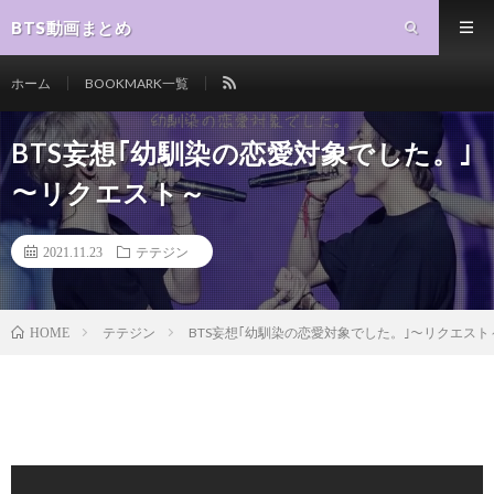
BTS動画まとめ
ホーム
BOOKMARK一覧
BTS妄想｢幼馴染の恋愛対象でした。｣
～リクエスト～
2021.11.23
テテジン
テテジン
BTS妄想｢幼馴染の恋愛対象でした。｣～リクエスト
HOME