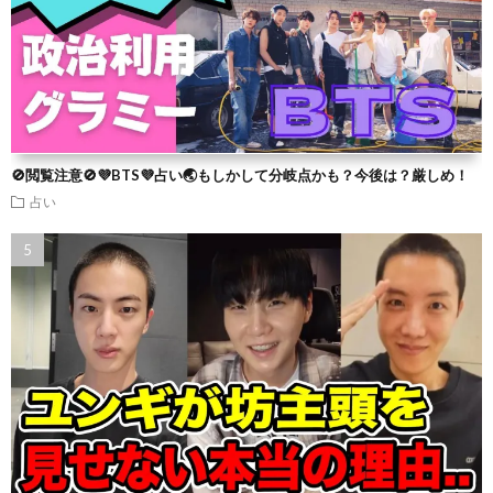
🚫閲覧注意🚫💜BTS💜占い🌏もしかして分岐点かも？今後は？厳しめ！
占い