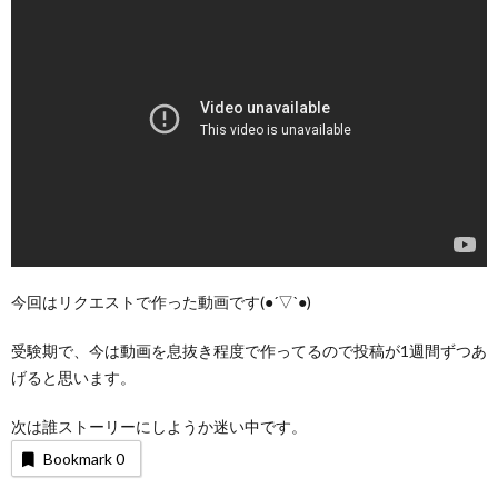
今回はリクエストで作った動画です(●︎´▽︎`●︎)
受験期で、今は動画を息抜き程度で作ってるので投稿が1週間ずつあ
げると思います。
次は誰ストーリーにしようか迷い中です。
Bookmark
0