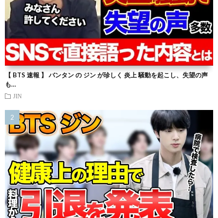
【 BTS 速報 】 バンタン の ジン が珍しく 炎上 騒動を起こし、失望の声
も…
JIN