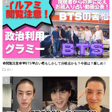
🚫閲覧注意🚫💜BTS💜占い🌏もしかして分岐点かも？今後は？厳しめ！
占い