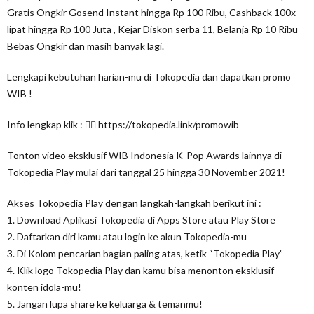
Gratis Ongkir Gosend Instant hingga Rp 100 Ribu, Cashback 100x
lipat hingga Rp 100 Juta , Kejar Diskon serba 11, Belanja Rp 10 Ribu
Bebas Ongkir dan masih banyak lagi.
Lengkapi kebutuhan harian-mu di Tokopedia dan dapatkan promo
WIB !
Info lengkap klik : 👉🏻 https://tokopedia.link/promowib
Tonton video eksklusif WIB Indonesia K-Pop Awards lainnya di
Tokopedia Play mulai dari tanggal 25 hingga 30 November 2021!
Akses Tokopedia Play dengan langkah-langkah berikut ini :
1. Download Aplikasi Tokopedia di Apps Store atau Play Store
2. Daftarkan diri kamu atau login ke akun Tokopedia-mu
3. Di Kolom pencarian bagian paling atas, ketik “Tokopedia Play”
4. Klik logo Tokopedia Play dan kamu bisa menonton eksklusif
konten idola-mu!
5. Jangan lupa share ke keluarga & temanmu!