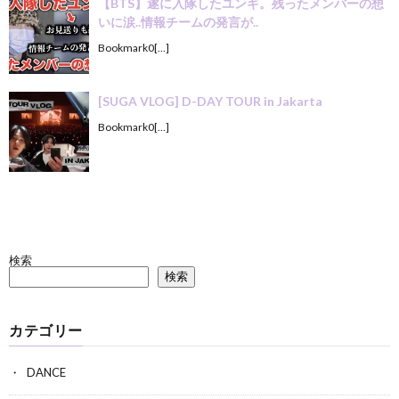
【BTS】遂に入隊したユンギ。残ったメンバーの想
いに涙..情報チームの発言が..
Bookmark0[…]
[SUGA VLOG] D-DAY TOUR in Jakarta
Bookmark0[…]
検索
検索
カテゴリー
DANCE