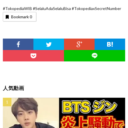
#TokopediaWIB #SelaluAdaSelaluBisa #TokopediaxSecretNumber
Bookmark
0
人気動画