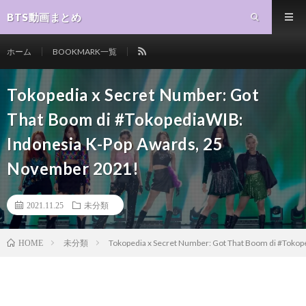
BTS動画まとめ
ホーム
BOOKMARK一覧
Tokopedia x Secret Number: Got
That Boom di #TokopediaWIB:
Indonesia K-Pop Awards, 25
November 2021!
2021.11.25
未分類
未分類
Tokopedia x Secret Number: Got That Boom di #Toko
HOME