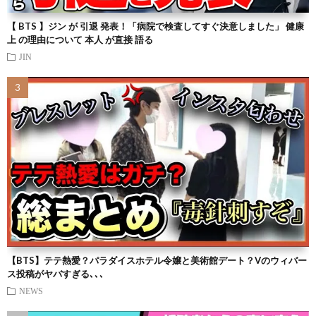
【 BTS 】ジン が 引退 発表！「病院で検査してすぐ決意しました」 健康
上 の理由について 本人 が直接 語る
JIN
【BTS】テテ熱愛？パラダイスホテル令嬢と美術館デート？Vのウィバー
ス投稿がヤバすぎる､､､
NEWS