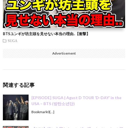
BTSユンギが坊主頭を見せない本当の理由..【衝撃】
SUGA
Advertisement
関連する記事
[EPISODE] SUGA | Agust D TOUR ‘D-DAY’ in the
USA – BTS (방탄소년단)
Bookmark0[…]