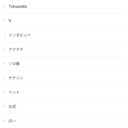
Tokopedia
V
インタビュー
グクテテ
ソロ曲
テテジン
ペット
公式
占い