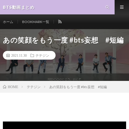
BTS動画まとめ
ホーム
BOOKMARK一覧
あの笑顔をもう一度 #bts妄想 #短編
2021.11.30
テテジン
テテジン
あの笑顔をもう一度 #bts妄想 #短編
HOME