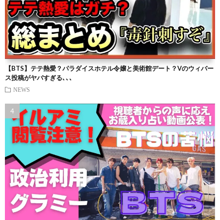
【BTS】テテ熱愛？パラダイスホテル令嬢と美術館デート？Vのウィバー
ス投稿がヤバすぎる､､､
NEWS