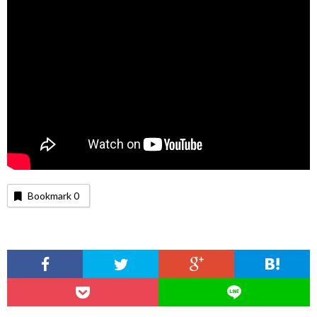
Bookmark
0