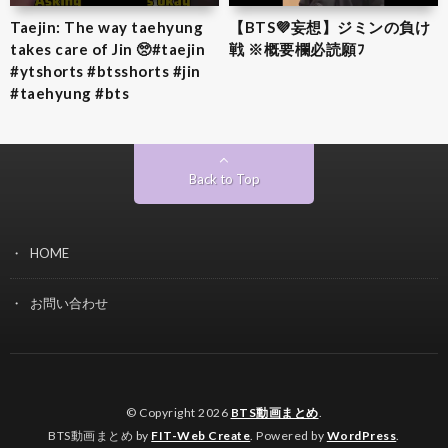
Taejin: The way taehyung
【BTS💜‪妄想】ジミンの負け
takes care of Jin 🥺#taejin
戦 ※概要欄必読願ﾌ
#ytshorts #btsshorts #jin
#taehyung #bts
Back to Top
HOME
お問い合わせ
© Copyright 2026
BTS動画まとめ
.
BTS動画まとめ by
FIT-Web Create
. Powered by
WordPress
.