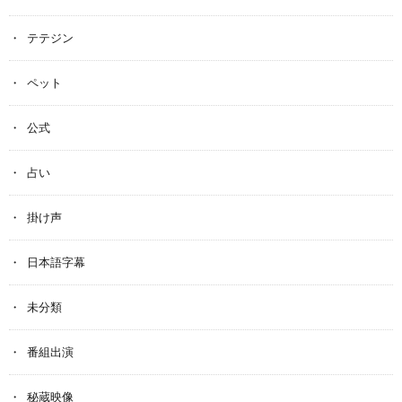
テテジン
ペット
公式
占い
掛け声
日本語字幕
未分類
番組出演
秘蔵映像