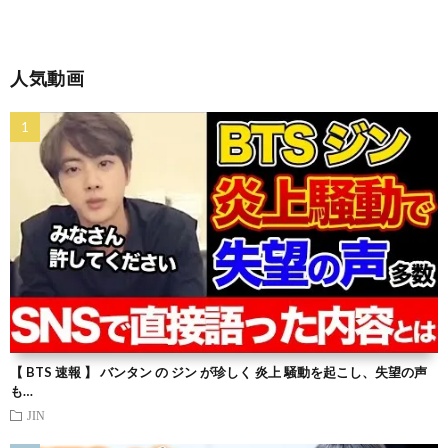
人気動画
【 BTS 速報 】 バンタン の ジン が珍しく 炎上 騒動を起こし、失望の声
も…
JIN