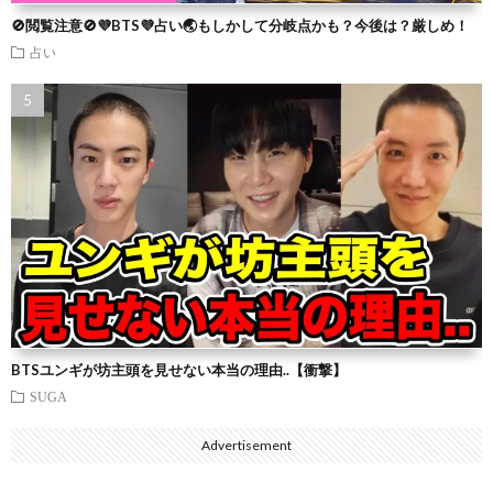
🚫閲覧注意🚫💜BTS💜占い🌏もしかして分岐点かも？今後は？厳しめ！
占い
BTSユンギが坊主頭を見せない本当の理由..【衝撃】
SUGA
Advertisement