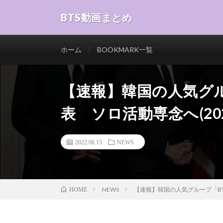
BTS動画まとめ
ホーム
BOOKMARK一覧
【速報】韓国の人気グル
表 ソロ活動専念へ(202
2022.06.15
NEWS
NEWS
【速報】韓国の人気グループ「BT
HOME