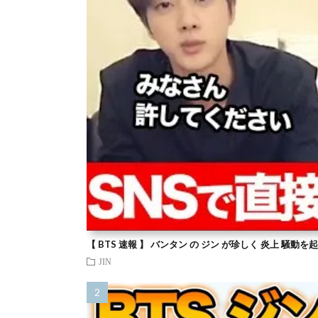
【 BTS 速報 】 バンタン の ジン が珍しく 炎上 騒動
JIN