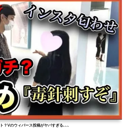
ト？Vのウィバース投稿がヤバすぎる､､､