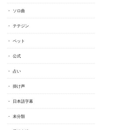
ソロ曲
テテジン
ペット
公式
占い
掛け声
日本語字幕
未分類