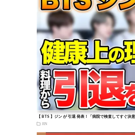
【 BTS 】ジン が 引退 発表！「病院で検査してすぐ決
JIN