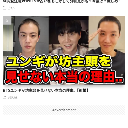
🚫閲覧注意🚫💜BTS💜占い🌏もしかして分岐点かも？今後は？厳しめ！
占い
BTSユンギが坊主頭を見せない本当の理由..【衝撃】
SUGA
Advertisement