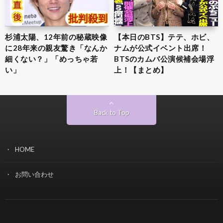
杉浦太陽、12年前の秘蔵映像
【本日のBTS】テテ、ホビ、
に28年来の親友驚き「なんか
ナムが公式イベント出席！
細くない？」「めっちゃ若
BTSのカムバ公演候補会場浮
い」
上！【まとめ】
Back to Top
HOME
お問い合わせ