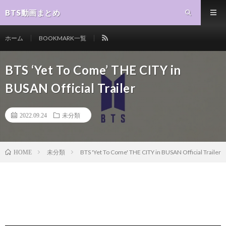
BTS動画まとめ
ホーム
BOOKMARK一覧
BTS ‘Yet To Come’ THE CITY in
BUSAN Official Trailer
2022.09.24
未分類
未分類
BTS 'Yet To Come' THE CITY in BUSAN Official Trailer
HOME