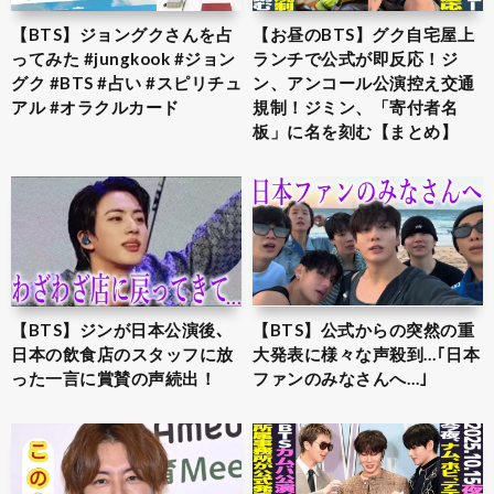
【BTS】ジョングクさんを占
【お昼のBTS】グク自宅屋上
ってみた #jungkook #ジョン
ランチで公式が即反応！ジ
グク #BTS #占い #スピリチュ
ン、アンコール公演控え交通
アル #オラクルカード
規制！ジミン、「寄付者名
板」に名を刻む【まとめ】
【BTS】ジンが日本公演後､
【BTS】公式からの突然の重
日本の飲食店のスタッフに放
大発表に様々な声殺到…｢日本
った一言に賞賛の声続出！
ファンのみなさんへ…｣