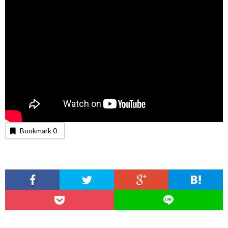
Bookmark
0