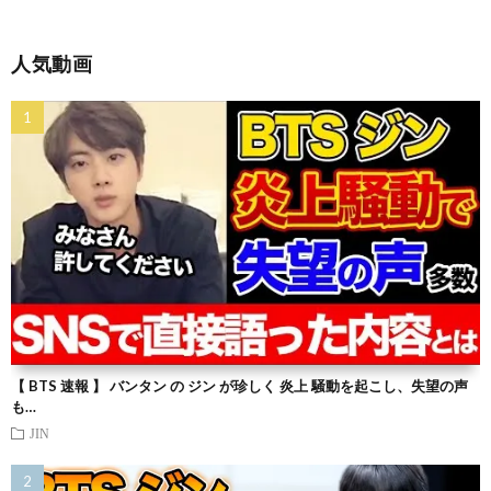
人気動画
【 BTS 速報 】 バンタン の ジン が珍しく 炎上 騒動を起こし、失望の声
も…
JIN