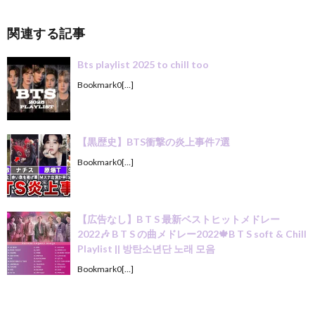
関連する記事
Bts playlist 2025 to chill too
Bookmark0[…]
【黒歴史】BTS衝撃の炎上事件7選
Bookmark0[…]
【広告なし】B T S 最新ベストヒットメドレー
2022🎶 B T S の曲メドレー2022🍁B T S soft & Chill
Playlist || 방탄소년단 노래 모음
Bookmark0[…]