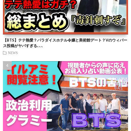
【BTS】テテ熱愛？パラダイスホテル令嬢と美術館デート？Vのウィバー
ス投稿がヤバすぎる､､､
NEWS