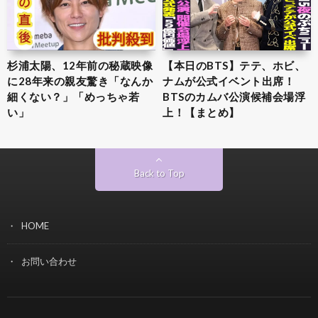
杉浦太陽、12年前の秘蔵映像
【本日のBTS】テテ、ホビ、
に28年来の親友驚き「なんか
ナムが公式イベント出席！
細くない？」「めっちゃ若
BTSのカムバ公演候補会場浮
い」
上！【まとめ】
Back to Top
HOME
お問い合わせ