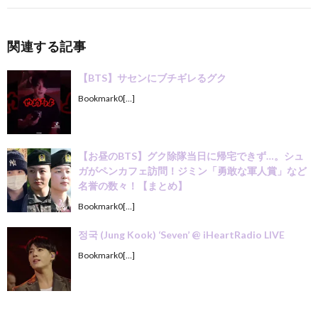
関連する記事
【BTS】サセンにブチギレるグク
Bookmark0[…]
【お昼のBTS】グク除隊当日に帰宅できず…。シュ
ガがペンカフェ訪問！ジミン「勇敢な軍人賞」など
名誉の数々！【まとめ】
Bookmark0[…]
정국 (Jung Kook) ‘Seven’ @ iHeartRadio LIVE
Bookmark0[…]