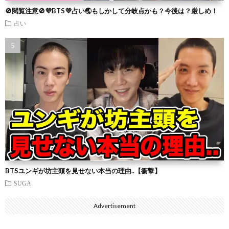
🚫閲覧注意🚫💜BTS💜占い🌏もしかして分岐点かも？今後は？厳しめ！
占い
BTSユンギが坊主頭を見せない本当の理由..【衝撃】
SUGA
Advertisement