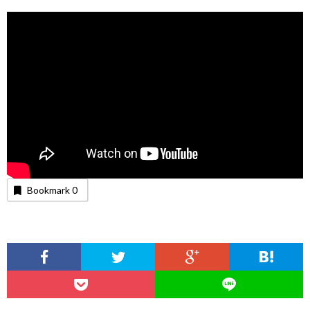
Bookmark
0