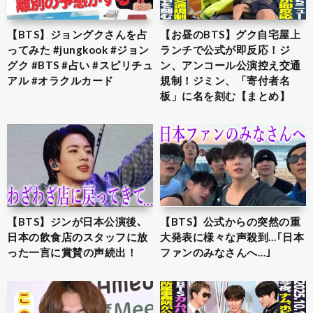
【BTS】ジョングクさんを占
【お昼のBTS】グク自宅屋上
ってみた #jungkook #ジョン
ランチで公式が即反応！ジ
グク #BTS #占い #スピリチュ
ン、アンコール公演控え交通
アル #オラクルカード
規制！ジミン、「寄付者名
板」に名を刻む【まとめ】
【BTS】ジンが日本公演後､
【BTS】公式からの突然の重
日本の飲食店のスタッフに放
大発表に様々な声殺到…｢日本
った一言に賞賛の声続出！
ファンのみなさんへ…｣