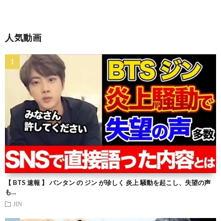
人気動画
【 BTS 速報 】 バンタン の ジン が珍しく 炎上 騒動を起こし、失望の声
も…
JIN