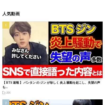
人気動画
【 BTS 速報 】 バンタン の ジン が珍しく 炎上 騒動を起こし、失望の声
も…
JIN