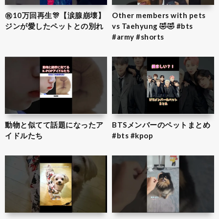
㊗️10万回再生🎊【涙腺崩壊】
Other members with pets
ジンが愛したペットとの別れ
vs Taehyung 🤣🤣 #bts
#army #shorts
動物と似てて話題になったア
BTSメンバーのペットまとめ
イドルたち
#bts #kpop