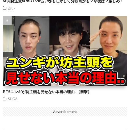
🚫閲覧注意🚫💜BTS💜占い🌏もしかして分岐点かも？今後は？厳しめ！
占い
BTSユンギが坊主頭を見せない本当の理由..【衝撃】
SUGA
Advertisement