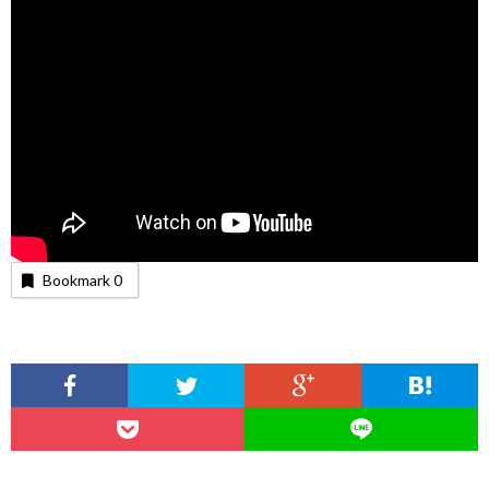
Bookmark
0