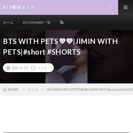
BTS動画まとめ
ホーム
BOOKMARK一覧
BTS WITH PETS💜💜|JIMIN WITH
PETS|#short #SHORTS
2022.12.15
ペット
ペット
BTS WITH PETS💜💜|JIMIN WITH PETS|#short #SHOR
HOME