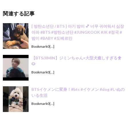
関連する記事
[ 방탄소년단 / BTS ] 아기 밤이 💕 너무 귀여워서 심장
아파 #BTS #방탄소년단 #JUNGKOOK #JK #정국 #
밤이 #BABY #도베르만
Bookmark0[…]
【BTS/JIMIN】ジミンちゃん×大型犬癒しすぎる🐥
🐶
Bookmark0[…]
BTSイケメンに変身！#bts #イケメン #dog #いぬの
いる生活
Bookmark0[…]