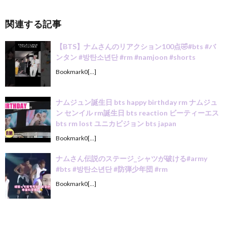
関連する記事
【BTS】ナムさんのリアクション100点🤣#bts #バ
ンタン #방탄소년단 #rm #namjoon #shorts
Bookmark0[…]
ナムジュン誕生日 bts happy birthday rm ナムジュ
ン センイル rm誕生日 bts reaction ビーティーエス
bts rm lost ユニカビジョン bts japan
Bookmark0[…]
ナムさん伝説のステージ_シャツが破ける#army
#bts #방탄소년단 #防弾少年団 #rm
Bookmark0[…]