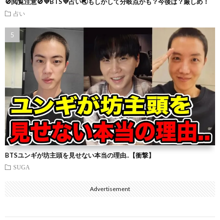
🚫閲覧注意🚫💜BTS💜占い🌏もしかして分岐点かも？今後は？厳しめ！
占い
BTSユンギが坊主頭を見せない本当の理由..【衝撃】
SUGA
Advertisement