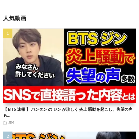
人気動画
【 BTS 速報 】 バンタン の ジン が珍しく 炎上 騒動を起こし、失望の声
も…
JIN