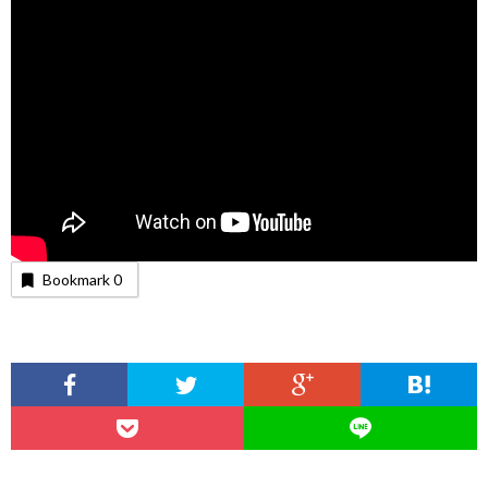
Bookmark
0