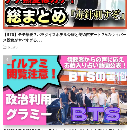
【BTS】テテ熱愛？パラダイスホテル令嬢と美術館デート？Vのウィバー
ス投稿がヤバすぎる､､､
NEWS