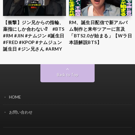
【衝撃】ジン兄からの指輪、
RM、誕生日配信で新アルバ
薬指にしか合わない⁉︎ #BTS
ム制作と来年ツアーに言及
#RM #JIN #ナムジン #誕生日
「BTS2.0が始まる」【Wラ日
#FRED #KPOP #ナムジュン
本語解説BTS】
誕生日 #ジン兄さん #ARMY
Back to Top
HOME
お問い合わせ