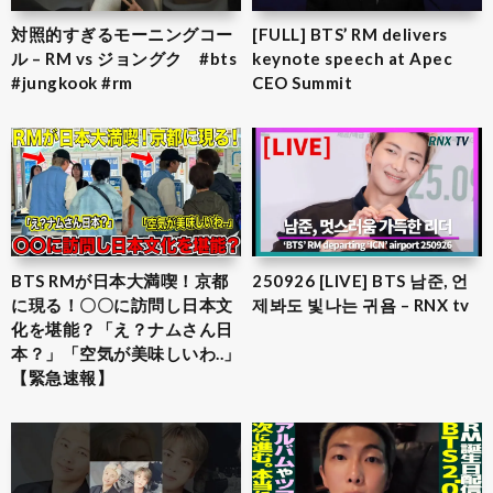
対照的すぎるモーニングコー
[FULL] BTS’ RM delivers
ル – RM vs ジョングク #bts
keynote speech at Apec
#jungkook #rm
CEO Summit
BTS RMが日本大満喫！京都
250926 [LIVE] BTS 남준, 언
に現る！〇〇に訪問し日本文
제봐도 빛나는 귀욤 – RNX tv
化を堪能？「え？ナムさん日
本？」「空気が美味しいわ..」
【緊急速報】