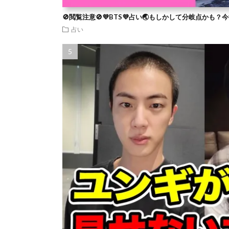
🚫閲覧注意🚫💜BTS💜占い🌏もしかして分岐点かも
占い