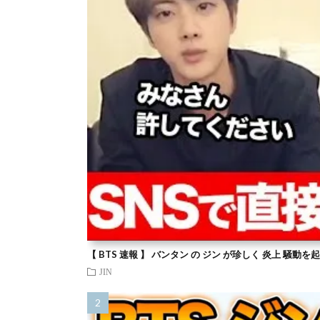
【 BTS 速報 】 バンタン の ジン が珍しく 炎上 騒動
JIN