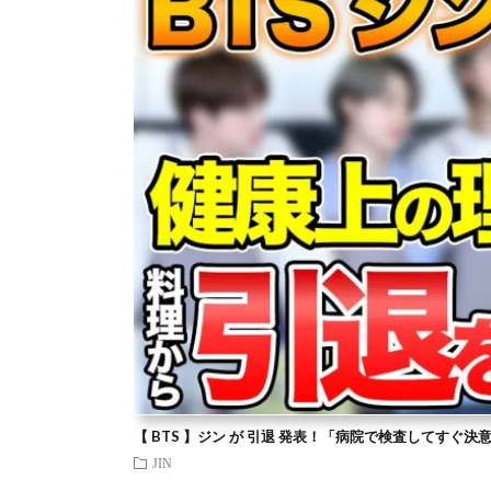
【 BTS 】ジン が 引退 発表！「病院で検査してすぐ決
JIN