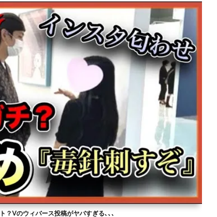
ト？Vのウィバース投稿がヤバすぎる､､､