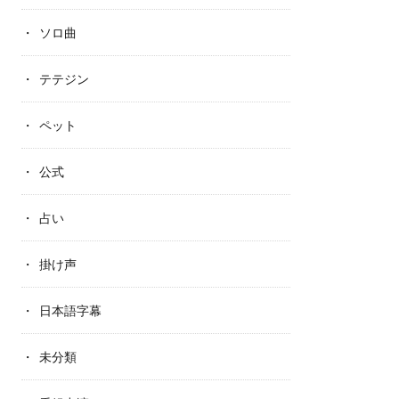
ソロ曲
テテジン
ペット
公式
占い
掛け声
日本語字幕
未分類