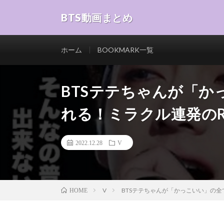
BTS動画まとめ
ホーム
BOOKMARK一覧
BTSテテちゃんが「
れる！ミラクル連発のR
2022.12.28
V
V
BTSテテちゃんが「かっこいい」の全
HOME