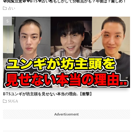
🚫閲覧注意🚫💜BTS💜占い🌏もしかして分岐点かも？今後は？厳しめ！
占い
BTSユンギが坊主頭を見せない本当の理由..【衝撃】
SUGA
Advertisement