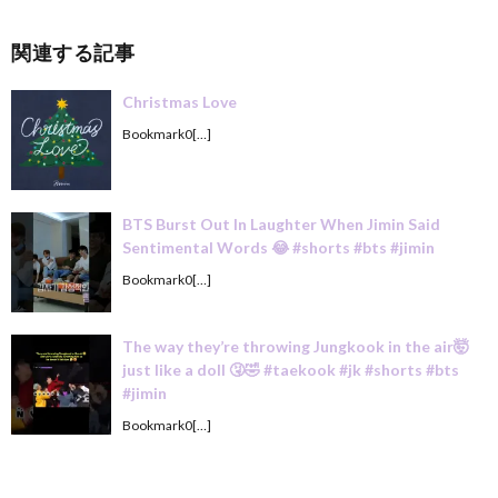
関連する記事
Christmas Love
Bookmark0[…]
BTS Burst Out In Laughter When Jimin Said
Sentimental Words 😂 #shorts #bts #jimin
Bookmark0[…]
The way they’re throwing Jungkook in the air🤯
just like a doll 🤧🤣 #taekook #jk #shorts #bts
#jimin
Bookmark0[…]