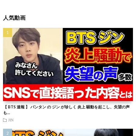
人気動画
【 BTS 速報 】 バンタン の ジン が珍しく 炎上 騒動を起こし、失望の声
も…
JIN