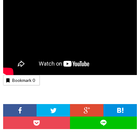
Bookmark
0