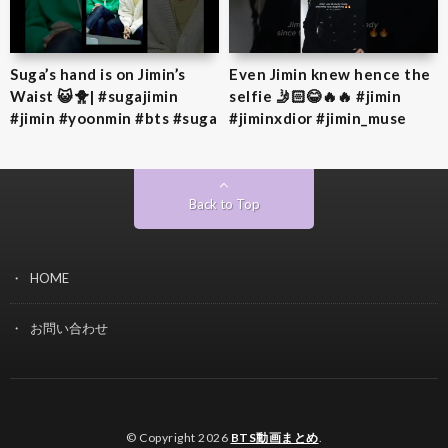
Suga’s hand is on Jimin’s
Even Jimin knew hence the
Waist 😺🐥| #sugajimin
selfie 🤳🏻😂🔥🔥 #jimin
#jimin #yoonmin #bts #suga
#jiminxdior #jimin_muse
Back to Top
HOME
お問い合わせ
© Copyright 2026
BTS動画まとめ
.