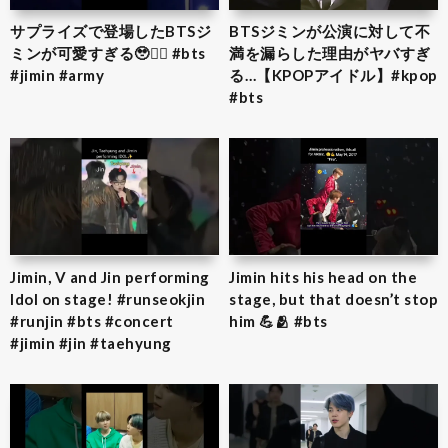
サプライズで登場したBTSジ
BTSジミンが公演に対して不
ミンが可愛すぎる🥹❤️‍🔥 #bts
満を漏らした理由がヤバすぎ
#jimin #army
る…【KPOPアイドル】#kpop
#bts
Jimin, V and Jin performing
Jimin hits his head on the
Idol on stage! #runseokjin
stage, but that doesn’t stop
#runjin #bts #concert
him 💪🫂 #bts
#jimin #jin #taehyung