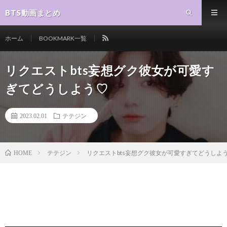
BTS動画まとめ
ホーム
BOOKMARK一覧
リクエストbts妄想グク彼女が可愛す
ぎてどうしよう♡
2023.02.01
テテジン
テテジン
リクエストbts妄想グク彼女が可愛すぎてどうしよ
HOME