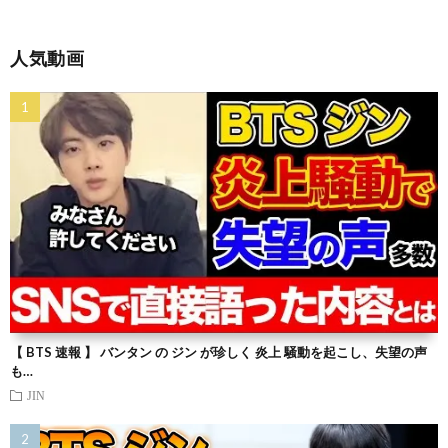
人気動画
【 BTS 速報 】 バンタン の ジン が珍しく 炎上 騒動を起こし、失望の声
も…
JIN