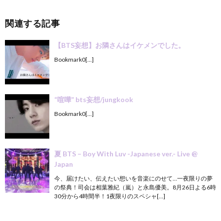
関連する記事
【BTS妄想】お隣さんはイケメンでした。
Bookmark0[…]
“喧嘩” bts妄想/jungkook
Bookmark0[…]
夏 BTS – Boy With Luv -Japanese ver.- Live @
Japan
今、届けたい、伝えたい想いを音楽にのせて…一夜限りの夢
の祭典！司会は相葉雅紀（嵐）と永島優美。8月26日よる6時
30分から4時間半！1夜限りのスペシャ[…]