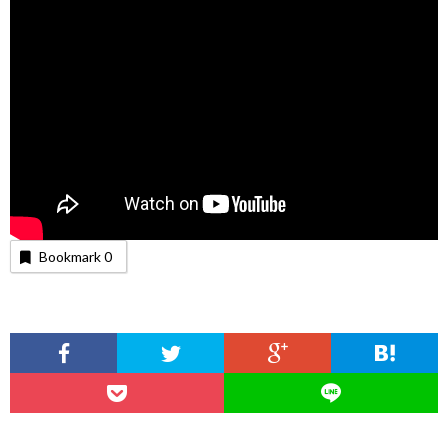
Bookmark
0