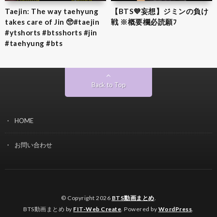
Taejin: The way taehyung
【BTS💜‪妄想】ジミンの負け
takes care of Jin 🥺#taejin
戦 ※概要欄必読願ﾌ
#ytshorts #btsshorts #jin
#taehyung #bts
Back to Top
HOME
お問い合わせ
© Copyright 2026
BTS動画まとめ
.
BTS動画まとめ by
FIT-Web Create
. Powered by
WordPress
.