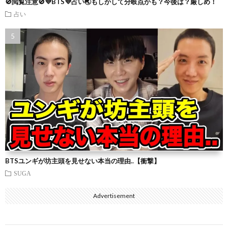
🚫閲覧注意🚫💜BTS💜占い🌏もしかして分岐点かも？今後は？厳しめ！
占い
BTSユンギが坊主頭を見せない本当の理由..【衝撃】
SUGA
Advertisement