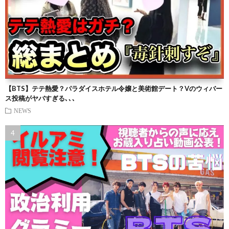
【BTS】テテ熱愛？パラダイスホテル令嬢と美術館デート？Vのウィバー
ス投稿がヤバすぎる､､､
NEWS