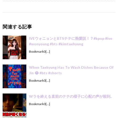
関連する記事
IVEウォニョンとBTSテテに熱愛説！？#kpop #ive
#wonyoung #bts #kimtaehyung
Bookmark0[…]
When Taehyung Has To Wash Dishes Because Of
Jin 😂 #bts #shorts
Bookmark0[…]
Wラを終える直前のテテの様子に心配の声が殺到..
Bookmark0[…]