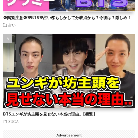
🚫閲覧注意🚫💜BTS💜占い🌏もしかして分岐点かも？今後は？厳しめ！
占い
BTSユンギが坊主頭を見せない本当の理由..【衝撃】
SUGA
Advertisement