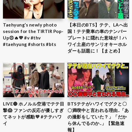
Taehyung’s newly photo
【本日のBTS】テテ、LAへ出
session for the TIRTIR Pop-
国！テテ乗車の車のナンバー
Up😍🔥💜 #v #thv
プレートに隠れた意味が！ハ
#taehyung #shorts #bts
ワイ土産のサンリオキーホル
ダーも話題に！【まとめ】
LIVE🔴 ホノルル空港でテテ目
BTSテテがハワイでグクと〇
撃😱 ファンの反応が優しすぎ
〇満喫中と言われる理由..「あ
てネットが感動💜 #テテハワ
の撮影をしていた？」「だか
イ
ら休んでるのか..」【緊急速
報】