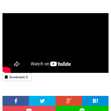
Bookmark
0