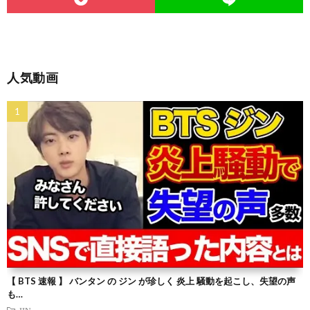
人気動画
【 BTS 速報 】 バンタン の ジン が珍しく 炎上 騒動を起こし、失望の声
も…