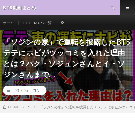
BTS動画まとめ
ホーム
BOOKMARK一覧
「ソジンの家」で運転を披露したBTS
テテにホビがツッコミを入れた理由
とは？パク・ソジュンさんとイ・ソ
ジンさんまで…
2023.02.25
V
V
「ソジンの家」で運転を披露したBTSテテにホビがツッコ
HOME