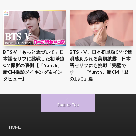
BTS‧V「もっと近づいて」日
BTS・V、日本初単独CMで透
本語セリフに挑戦した初単独
明感あふれる美肌披露 日本
CM撮影の裏側【「Yunth」
語セリフにも挑戦「完璧で
新CM撮影メイキング＆イン
す」 『Yunth』新CM「君
タビュー】
の肌に」篇
Back to Top
HOME