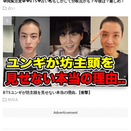
🚫閲覧注意🚫💜BTS💜占い🌏もしかして分岐点かも？今後は？厳しめ！
占い
BTSユンギが坊主頭を見せない本当の理由..【衝撃】
SUGA
Advertisement