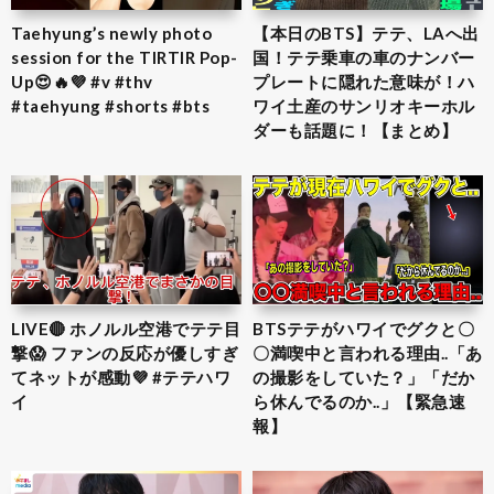
Taehyung’s newly photo
【本日のBTS】テテ、LAへ出
session for the TIRTIR Pop-
国！テテ乗車の車のナンバー
Up😍🔥💜 #v #thv
プレートに隠れた意味が！ハ
#taehyung #shorts #bts
ワイ土産のサンリオキーホル
ダーも話題に！【まとめ】
LIVE🔴 ホノルル空港でテテ目
BTSテテがハワイでグクと〇
撃😱 ファンの反応が優しすぎ
〇満喫中と言われる理由..「あ
てネットが感動💜 #テテハワ
の撮影をしていた？」「だか
イ
ら休んでるのか..」【緊急速
報】