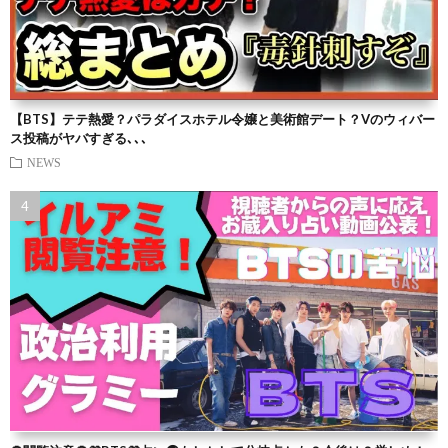
【BTS】テテ熱愛？パラダイスホテル令嬢と美術館デート？Vのウィバー
ス投稿がヤバすぎる､､､
NEWS