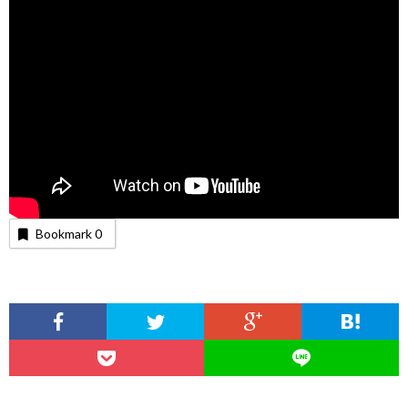
Bookmark
0