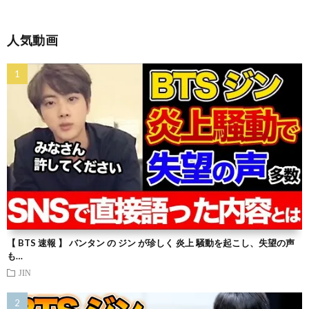
人気動画
【 BTS 速報 】 バンタン の ジン が珍しく 炎上 騒動を起こし、失望の声
も…
JIN