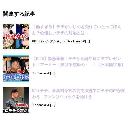
関連する記事
【酷すぎる】テテがいじめを受けていたってほん
と？心優しいテテの対応とは…
#BTS #バンタン #テテ Bookmark0[…]
【BTS】緊急速報！テテから誕生日に逆プレゼン
ト！アーミーに捧げる感動の・・！【日本語字幕】
Bookmark0[…]
BTSテテ、最高司令官の前で演説中にテテの声が変
わる…ファンはショックを受ける
Bookmark0[…]