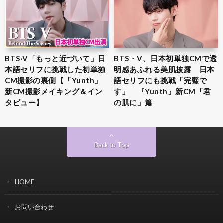
BTS‧V「もっと近づいて」日
BTS・V、日本初単独CMで透
本語セリフに挑戦した初単独
明感あふれる美肌披露 日本
CM撮影の裏側【「Yunth」
語セリフにも挑戦「完璧で
新CM撮影メイキング＆イン
す」 『Yunth』新CM「君
タビュー】
の肌に」篇
Back to Top
HOME
お問い合わせ