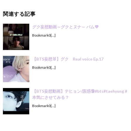
関連する記事
グク妄想動画～グクとヌナ～ バム💜
Bookmark0[…]
【BTS妄想🐰】グク Real voice Ep.17
Bookmark0[…]
【BTS妄想動画】テヒョン/誑惑🔞#bts#taehyung #
本気にさせてみる？
Bookmark0[…]