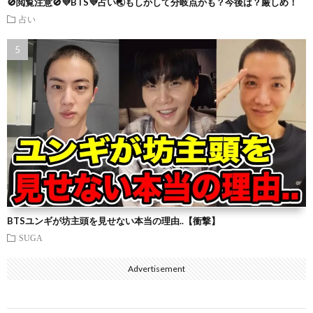
🚫閲覧注意🚫💜BTS💜占い🌏もしかして分岐点かも？今後は？厳しめ！
占い
BTSユンギが坊主頭を見せない本当の理由..【衝撃】
SUGA
Advertisement