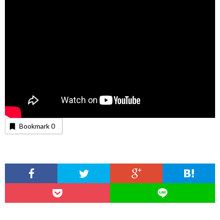
Bookmark
0