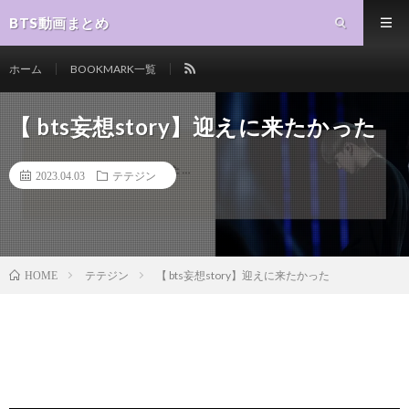
BTS動画まとめ
ホーム
BOOKMARK一覧
【 bts妄想story】迎えに来たかった
2023.04.03
テテジン
テテジン
【 bts妄想story】迎えに来たかった
HOME