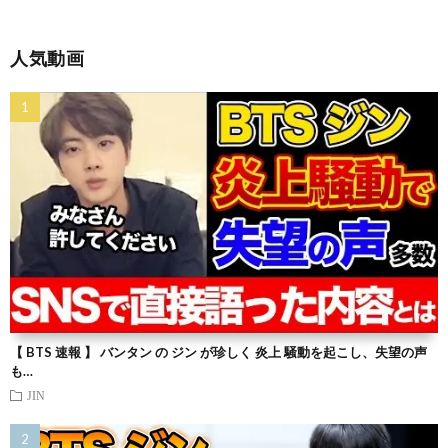
人気動画
【 BTS 速報 】 バンタン の ジン が珍しく 炎上 騒動を起こし、失望の声
も…
JIN