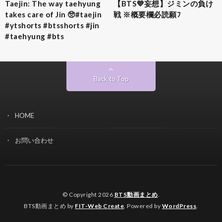
Taejin: The way taehyung
【BTS💜‪妄想】ジミンの負け
takes care of Jin 🥺#taejin
戦 ※概要欄必読願ﾌ
#ytshorts #btsshorts #jin
#taehyung #bts
Back to Top
HOME
お問い合わせ
© Copyright 2026
BTS動画まとめ
.
BTS動画まとめ by
FIT-Web Create
. Powered by
WordPress
.