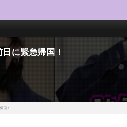
前日に緊急帰国！
急帰国！