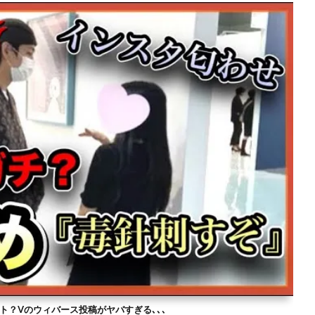
ト？Vのウィバース投稿がヤバすぎる､､､