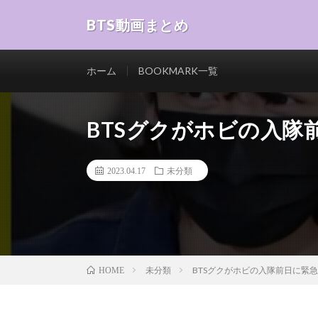
BTS動画まとめ
ホーム
BOOKMARK一覧
BTSグクがホビの入隊
2023.04.17
未分類
未分類
BTSグクがホビの入隊前日に緊
HOME