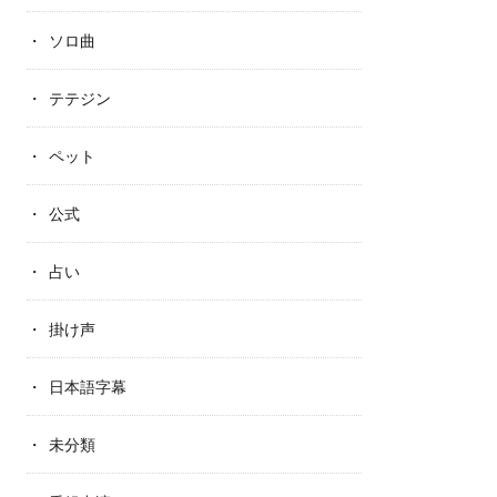
ソロ曲
テテジン
ペット
公式
占い
掛け声
日本語字幕
未分類