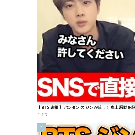
【 BTS 速報 】 バンタン の ジン が珍しく 炎上 騒動
JIN