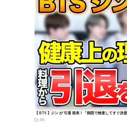
【 BTS 】ジン が 引退 発表！「病院で検査してすぐ決
JIN