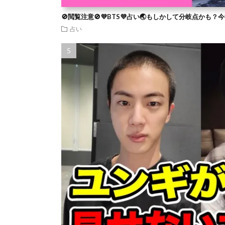
🚫閲覧注意🚫💜BTS💜占い🌏もしかして分岐点かも
占い