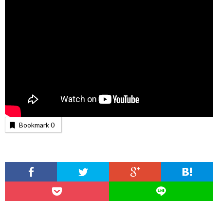
Bookmark
0