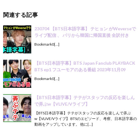
関連する記事
230704 【BTS日本語字幕】 テヒョン がWeverseで
ライブ配信 、 パリから韓国に帰国直後 全訳付き
Bookmark0[…]
【BTS日本語字幕】BTS Japan Fanclub PLAYBACK
BTS ep1 フユーモアのある番組 2023年11月09
Bookmark0[…]
【BTS日本語字幕】テテがスタッフの反応を楽しん
で弄ぶw【VLIVE/Vライブ】
【BTS日本語字幕】テテがスタッフの反応を楽しんで弄ぶ
w【VLIVE/Vライブ】 BTSのエピソード、考察、日本語字幕の
動画をアップしています。 他に[…]