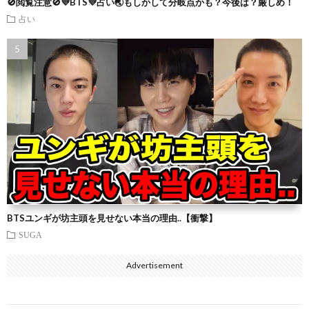
🚫閲覧注意🚫💜BTS💜占い🌏もしかして分岐点かも？今後は？厳しめ！
占い
BTSユンギが坊主頭を見せない本当の理由..【衝撃】
SUGA
Advertisement