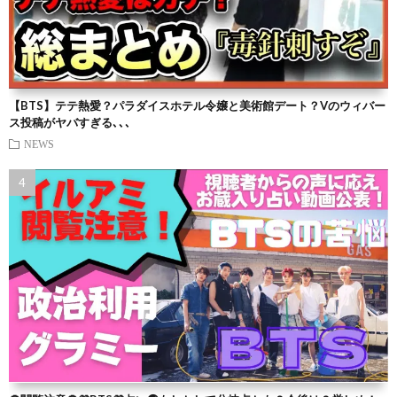
【BTS】テテ熱愛？パラダイスホテル令嬢と美術館デート？Vのウィバー
ス投稿がヤバすぎる､､､
NEWS