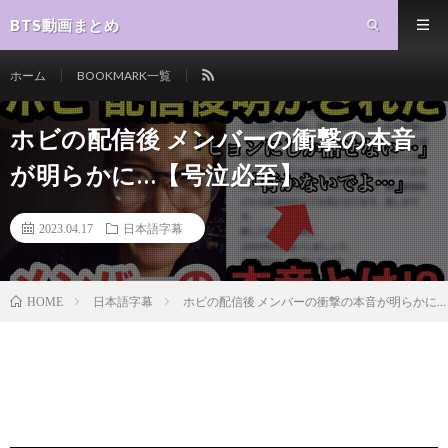
BTS動画まとめ
ホーム
BOOKMARK一覧
ホビの配信後 メンバーの衝撃の本音
が明らかに…【号泣必至】
2023.04.17
日本語字幕
日本語字幕
ホビの配信後 メンバーの衝撃の本音が明らかに
HOME