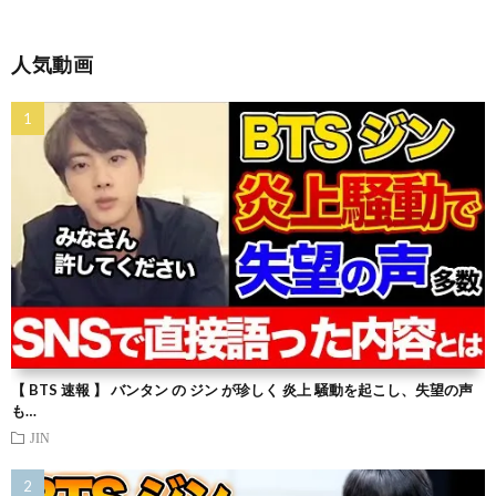
人気動画
【 BTS 速報 】 バンタン の ジン が珍しく 炎上 騒動を起こし、失望の声
も…
JIN