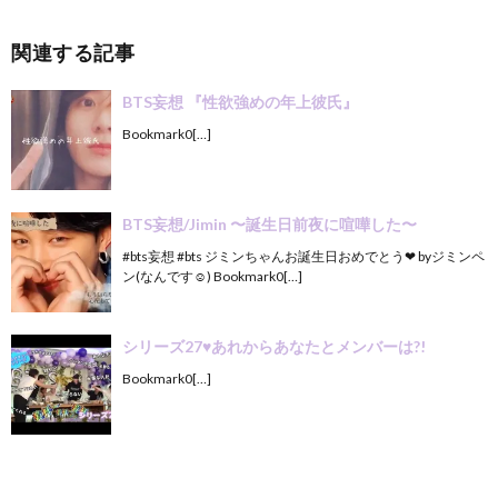
関連する記事
BTS妄想 『性欲強めの年上彼氏』
Bookmark0[…]
BTS妄想/Jimin 〜誕生日前夜に喧嘩した〜
#bts妄想 #bts ジミンちゃんお誕生日おめでとう❤︎ byジミンペ
ン(なんです☺︎) Bookmark0[…]
シリーズ27♥️あれからあなたとメンバーは?!
Bookmark0[…]