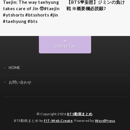
Taejin: The way taehyung
【BTS💜‪妄想】ジミンの負け
takes care of Jin 🥺#taejin
戦 ※概要欄必読願ﾌ
#ytshorts #btsshorts #jin
#taehyung #bts
Back to Top
HOME
お問い合わせ
© Copyright 2026
BTS動画まとめ
.
BTS動画まとめ by
FIT-Web Create
. Powered by
WordPress
.