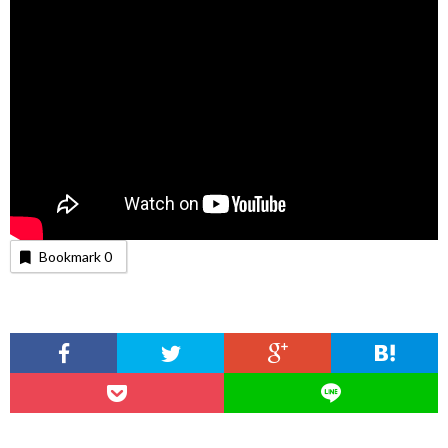
Bookmark
0