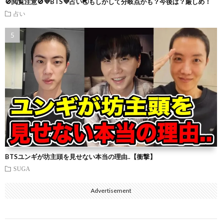
🚫閲覧注意🚫💜BTS💜占い🌏もしかして分岐点かも？今後は？厳しめ！
占い
BTSユンギが坊主頭を見せない本当の理由..【衝撃】
SUGA
Advertisement