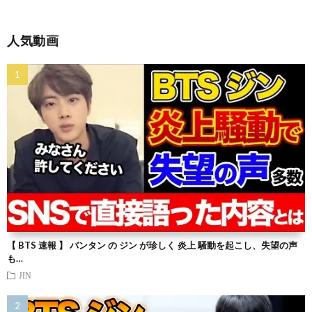
人気動画
【 BTS 速報 】 バンタン の ジン が珍しく 炎上 騒動を起こし、失望の声
も…
JIN