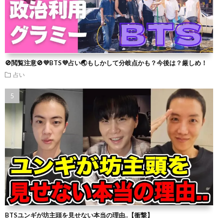
🚫閲覧注意🚫💜BTS💜占い🌏もしかして分岐点かも？今後は？厳しめ！
占い
BTSユンギが坊主頭を見せない本当の理由..【衝撃】