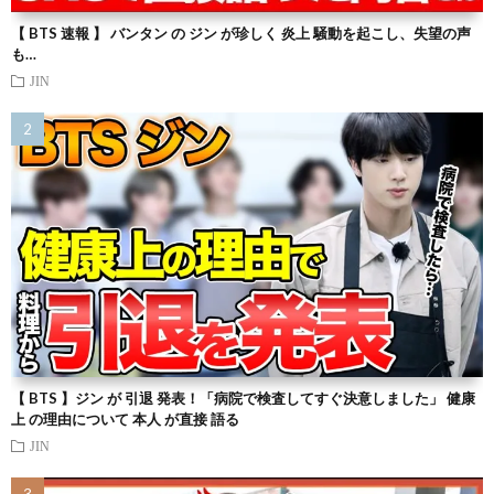
【 BTS 速報 】 バンタン の ジン が珍しく 炎上 騒動を起こし、失望の声
も…
JIN
【 BTS 】ジン が 引退 発表！「病院で検査してすぐ決意しました」 健康
上 の理由について 本人 が直接 語る
JIN