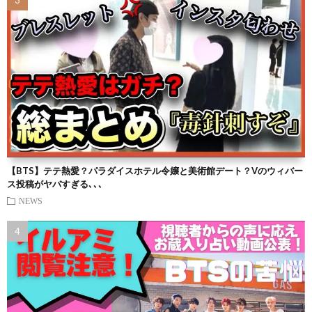
【BTS】テテ熱愛？パラダイスホテル令嬢と美術館デート？Vのウィバー
ス投稿がヤバすぎる､､､
NEWS