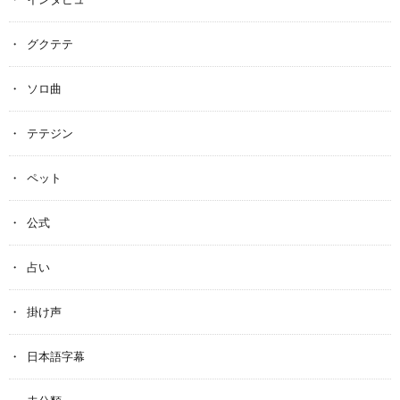
グクテテ
ソロ曲
テテジン
ペット
公式
占い
掛け声
日本語字幕