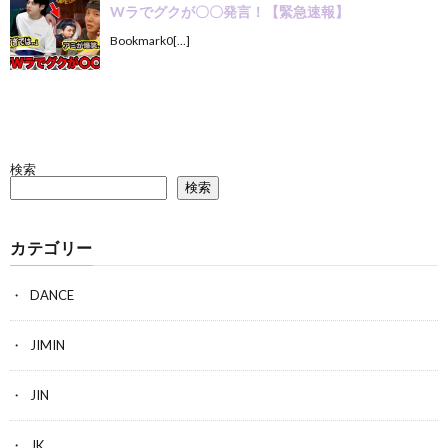
Wラでグクが〇〇発言！【緊急速報】
Bookmark0[…]
検索
検索
カテゴリー
DANCE
JIMIN
JIN
JK