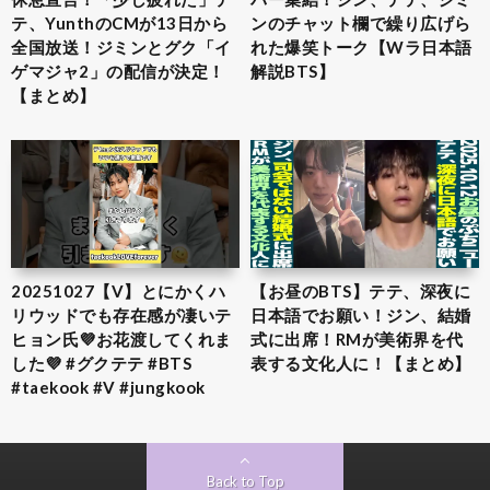
テ、YunthのCMが13日から
ンのチャット欄で繰り広げら
全国放送！ジミンとグク「イ
れた爆笑トーク【Wラ日本語
ゲマジャ2」の配信が決定！
解説BTS】
【まとめ】
20251027【V】とにかくハ
【お昼のBTS】テテ、深夜に
リウッドでも存在感が凄いテ
日本語でお願い！ジン、結婚
ヒョン氏💜お花渡してくれま
式に出席！RMが美術界を代
した💜 #グクテテ #BTS
表する文化人に！【まとめ】
#taekook #V #jungkook
Back to Top