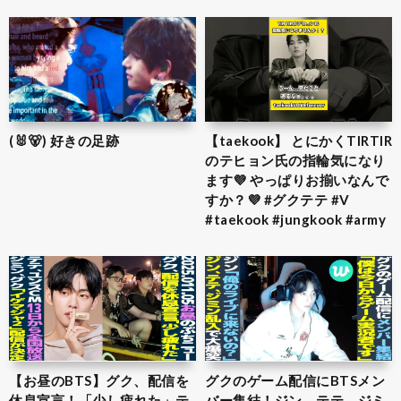
(🐰🐻) 好きの足跡
【taekook】 とにかくTIRTIR
のテヒョン氏の指輪気になり
ます💜 やっぱりお揃いなんで
すか？💜 #グクテテ #V
#taekook #jungkook #army
【お昼のBTS】グク、配信を
グクのゲーム配信にBTSメン
休息宣言！「少し疲れた」テ
バー集結！ジン、テテ、ジミ