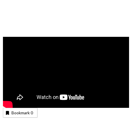
Bookmark
0