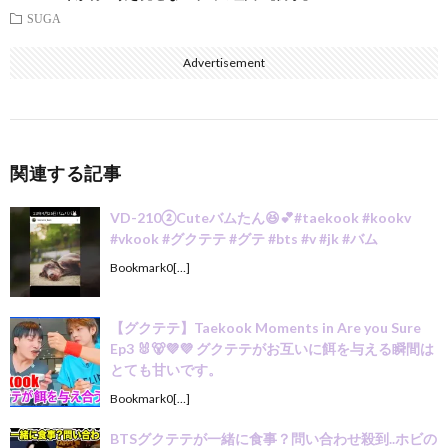
SUGA
Advertisement
関連する記事
VD-210②Cuteバムたん😆💕#taekook #kookv
#vkook #グクテテ #グテ #bts #v #jk #バム
Bookmark0[…]
【グクテテ】Taekook Moments in Are you Sure
Ep3 🐰🐻💜💜 グクテテがお互いに餌を与える瞬間は
とても甘いです。
Bookmark0[…]
BTSグクテテが一緒に食事？問い合わせ殺到..ホビの