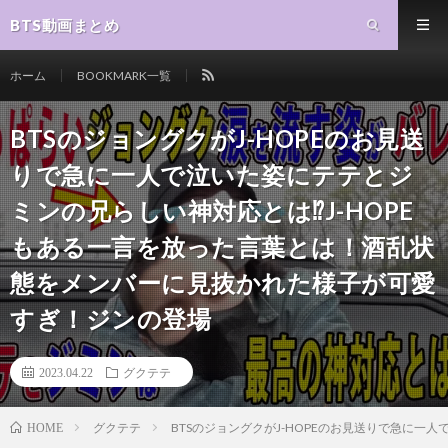
BTS動画まとめ
ホーム
BOOKMARK一覧
BTSのジョングクがJ-HOPEのお見送
りで急に一人で泣いた姿にテテとジ
ミンの兄らしい神対応とは⁉J-HOPE
もある一言を放った言葉とは！酒乱状
態をメンバーに見抜かれた様子が可愛
すぎ！ジンの登場
2023.04.22
グクテテ
グクテテ
BTSのジョングクがJ-HOPEのお見送りで急に
HOME