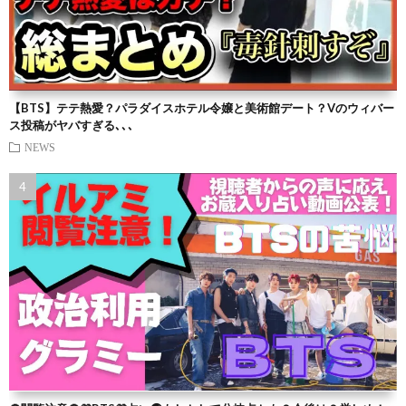
【BTS】テテ熱愛？パラダイスホテル令嬢と美術館デート？Vのウィバー
ス投稿がヤバすぎる､､､
NEWS