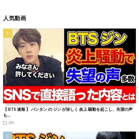
人気動画
【 BTS 速報 】 バンタン の ジン が珍しく 炎上 騒動を起こし、失望の声
も…
JIN