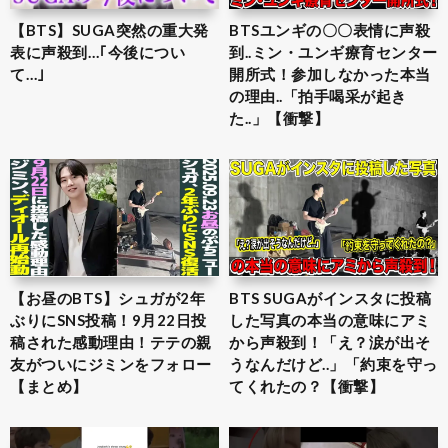
【BTS】SUGA突然の重大発
BTSユンギの〇〇表情に声殺
表に声殺到…｢今後につい
到..ミン・ユンギ療育センター
て…｣
開所式！参加しなかった本当
の理由..「拍手喝采が起き
た..」【衝撃】
【お昼のBTS】シュガが2年
BTS SUGAがインスタに投稿
ぶりにSNS投稿！9月22日投
した写真の本当の意味にアミ
稿された感動理由！テテの親
から声殺到！「え？涙が出そ
友がついにジミンをフォロー
うなんだけど..」「約束を守っ
【まとめ】
てくれたの？【衝撃】