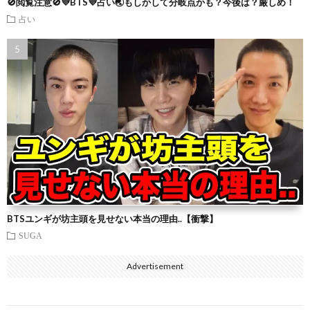
🚫閲覧注意🚫💜BTS💜占い🌏もしかして分岐点かも？今後は？厳しめ！
占い
BTSユンギが坊主頭を見せない本当の理由..【衝撃】
SUGA
Advertisement