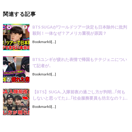
関連する記事
BTS SUGAがワールドツアー決定も日本除外に批判
殺到！一体なぜ？アメリカ重視が原因？
Bookmark0[…]
BTSユンギが疲れた表情で帰国もテテジェニについ
て記者が..
Bookmark0[…]
【BTS】SUGA､入隊前夜の過ごし方が判明…｢何も
しないと思ってた｣…｢社会服務要員も坊主なの？｣…
Bookmark0[…]