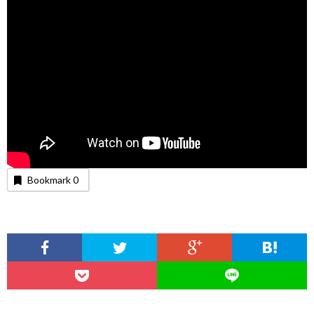
Bookmark
0