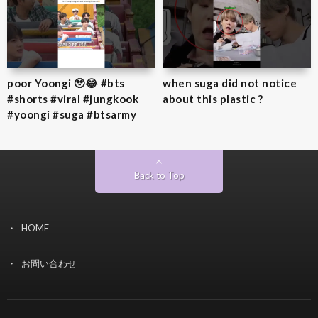
poor Yoongi 🥹😂 #bts
when suga did not notice
#shorts #viral #jungkook
about this plastic ?
#yoongi #suga #btsarmy
Back to Top
HOME
お問い合わせ