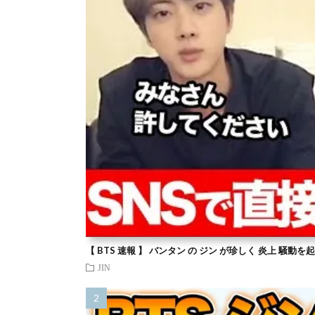
【 BTS 速報 】 バンタン の ジン が珍しく 炎上 騒動
JIN