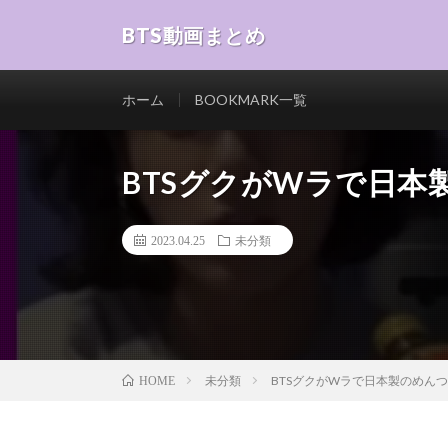
BTS動画まとめ
ホーム
BOOKMARK一覧
BTSグクがWラで日本
2023.04.25
未分類
未分類
BTSグクがWラで日本製のめん
HOME