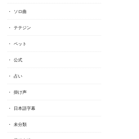
ソロ曲
テテジン
ペット
公式
占い
掛け声
日本語字幕
未分類