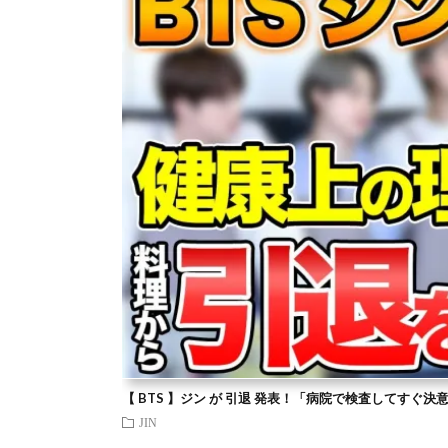
【 BTS 】ジン が 引退 発表！「病院で検査してすぐ決
JIN