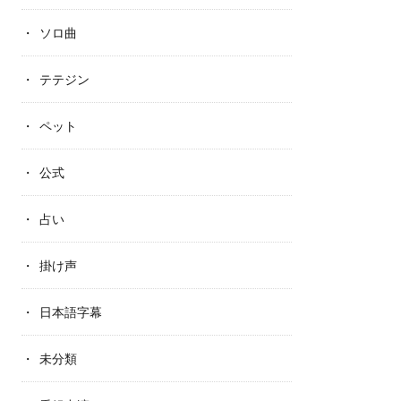
ソロ曲
テテジン
ペット
公式
占い
掛け声
日本語字幕
未分類