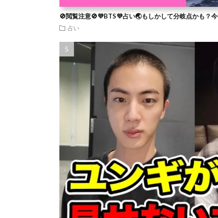
🚫閲覧注意🚫💜BTS💜占い🌏もしかして分岐点かも
占い