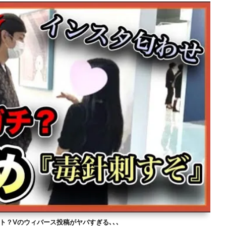
ト？Vのウィバース投稿がヤバすぎる､､､