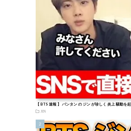
【 BTS 速報 】 バンタン の ジン が珍しく 炎上 騒動
JIN