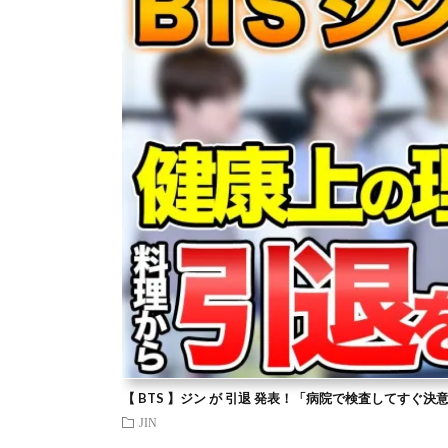
【 BTS 】ジン が 引退 発表！「病院で検査してすぐ決
JIN