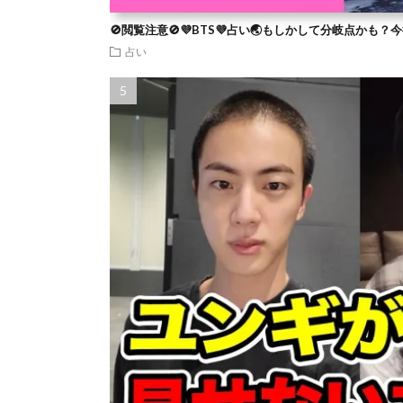
🚫閲覧注意🚫💜BTS💜占い🌏もしかして分岐点かも
占い