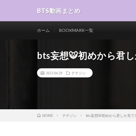
BTS動画まとめ
ホーム
BOOKMARK一覧
bts妄想🐯初めから君
2023.04.29
テテジン
テテジン
bts妄想🐯初めから君しか見て
HOME