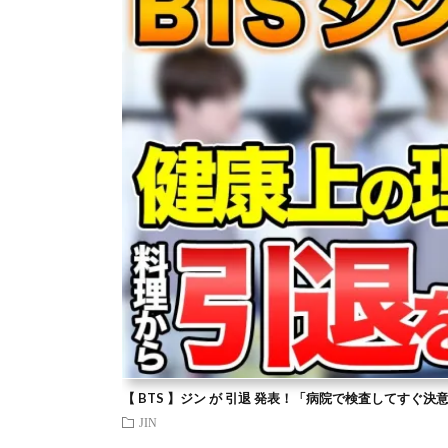
【 BTS 】ジン が 引退 発表！「病院で検査してすぐ決
JIN