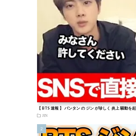
【 BTS 速報 】 バンタン の ジン が珍しく 炎上 騒動
JIN