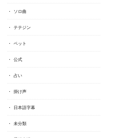
ソロ曲
テテジン
ペット
公式
占い
掛け声
日本語字幕
未分類