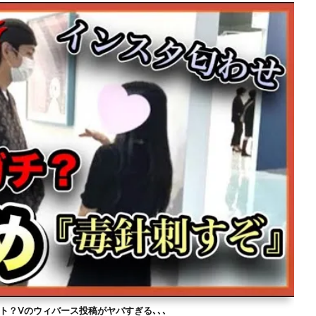
ト？Vのウィバース投稿がヤバすぎる､､､