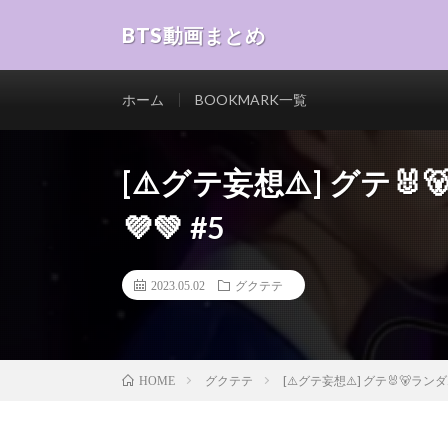
BTS動画まとめ
ホーム
BOOKMARK一覧
[⚠️グテ妄想⚠️] グテ
💜💚 #5
2023.05.02
グクテテ
グクテテ
[⚠️グテ妄想⚠️] グテ🐰🐻ラン
HOME