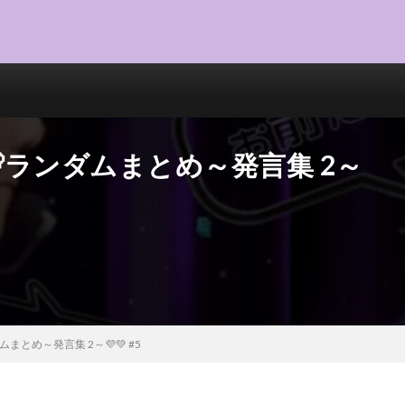
🐰🐻ランダムまとめ～発言集 2～
ダムまとめ～発言集 2～💜💚 #5