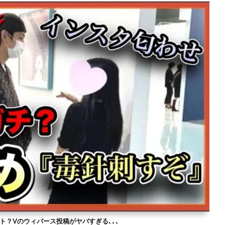
ト？Vのウィバース投稿がヤバすぎる､､､