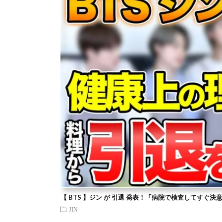
【 BTS 】ジン が 引退 発表！「病院で検査してすぐ決
JIN