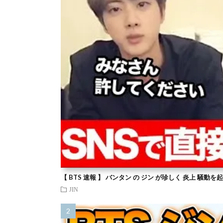
【 BTS 速報 】 バンタン の ジン が珍しく 炎上 騒動
JIN