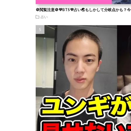
🚫閲覧注意🚫💜BTS💜占い🌏もしかして分岐点かも
占い