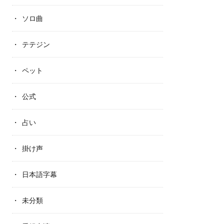
ソロ曲
テテジン
ペット
公式
占い
掛け声
日本語字幕
未分類