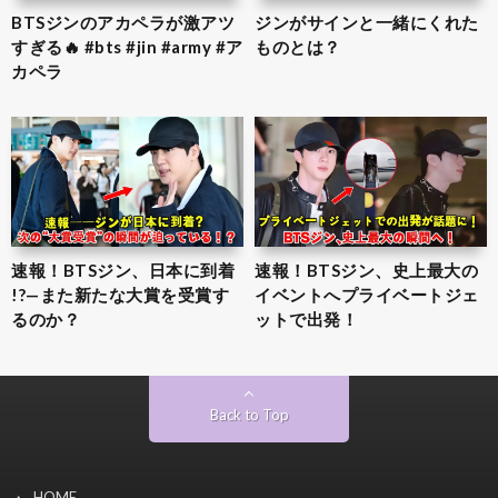
BTSジンのアカペラが激アツ
ジンがサインと一緒にくれた
すぎる🔥 #bts #jin #army #ア
ものとは？
カペラ
速報！BTSジン、日本に到着
速報！BTSジン、史上最大の
!?—また新たな大賞を受賞す
イベントへプライベートジェ
るのか？
ットで出発！
Back to Top
HOME