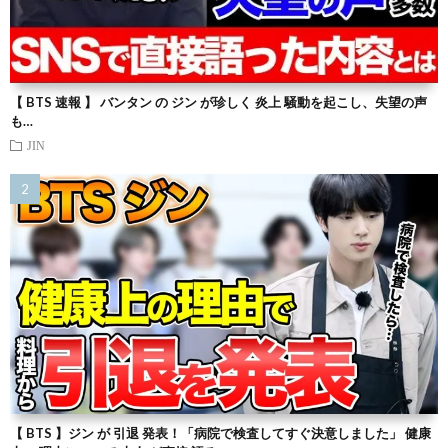
【 BTS 速報 】 バンタン の ジン が珍しく 炎上 騒動を起こし、失望の声
も…
JIN
【 BTS 】ジン が 引退 発表！「病院で検査してすぐ決意しました」 健康