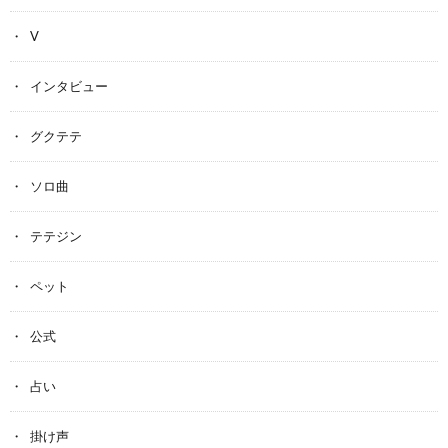
V
インタビュー
グクテテ
ソロ曲
テテジン
ペット
公式
占い
掛け声