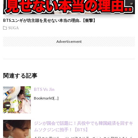
BTSユンギが坊主頭を見せない本当の理由..【衝撃】
SUGA
Advertisement
関連する記事
BTS Vs Jin
Bookmark0[…]
ジンが国会で話題に！兵役中でも韓国経済を回すキ
ムソクジンに拍手！【BTS】