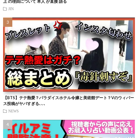
上 の理由について 本人 が直接 語る
JIN
【BTS】テテ熱愛？パラダイスホテル令嬢と美術館デート？Vのウィバー
ス投稿がヤバすぎる､､､
NEWS