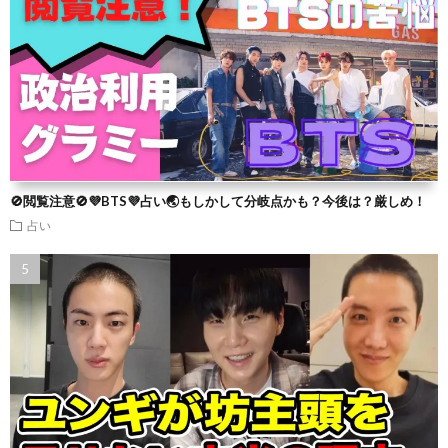
🚫閲覧注意🚫💜BTS💜占い🌏もしかして分岐点かも？今後は？厳しめ！
占い