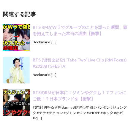
関連する記事
BTS RMがWラでグループのことを語った瞬間、頭
を抱えてしまった本当の理由【衝撃】
Bookmark0[…]
BTS (방탄소년단) ‘Take Two’ Live Clip (RM Focus)
#2023BTSFESTA
Bookmark0[…]
BTSのRMが日本に！ジミンやグクも！？ファンに
ご飯！？日本ブランドを【衝撃】
#BTS #방탄소년단 #army #防弾少年団 #バンタン #ジョング
ク #テテ #テヒョン #ジミン #ジン #JHOPE #ホソク #ホビ
#R[…]