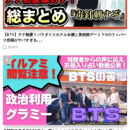
【BTS】テテ熱愛？パラダイスホテル令嬢と美術館デート？Vのウィバー
ス投稿がヤバすぎる､､､
NEWS