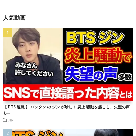
人気動画
【 BTS 速報 】 バンタン の ジン が珍しく 炎上 騒動を起こし、失望の声
も…
JIN