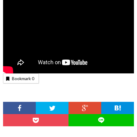
Bookmark
0