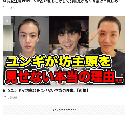
🚫閲覧注意🚫💜BTS💜占い🌏もしかして分岐点かも？今後は？厳しめ！
占い
BTSユンギが坊主頭を見せない本当の理由..【衝撃】
SUGA
Advertisement