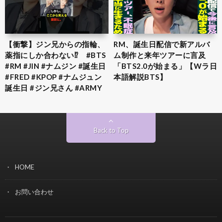
【衝撃】ジン兄からの指輪、
RM、誕生日配信で新アルバ
薬指にしか合わない⁉︎ #BTS
ム制作と来年ツアーに言及
#RM #JIN #ナムジン #誕生日
「BTS2.0が始まる」【Wラ日
#FRED #KPOP #ナムジュン
本語解説BTS】
誕生日 #ジン兄さん #ARMY
Back to Top
HOME
お問い合わせ