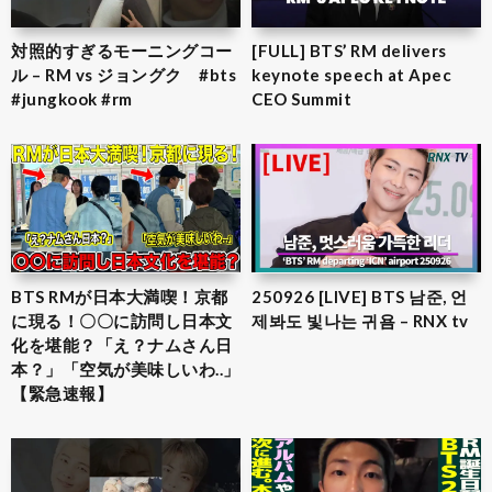
対照的すぎるモーニングコー
[FULL] BTS’ RM delivers
ル – RM vs ジョングク #bts
keynote speech at Apec
#jungkook #rm
CEO Summit
BTS RMが日本大満喫！京都
250926 [LIVE] BTS 남준, 언
に現る！〇〇に訪問し日本文
제봐도 빛나는 귀욤 – RNX tv
化を堪能？「え？ナムさん日
本？」「空気が美味しいわ..」
【緊急速報】